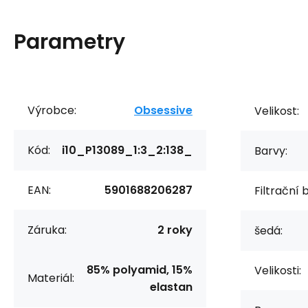
Parametry
Výrobce:
Obsessive
Velikost:
Kód:
i10_P13089_1:3_2:138_
Barvy:
EAN:
5901688206287
Filtrační 
Záruka:
2 roky
šedá:
85% polyamid, 15%
Velikosti:
Materiál:
elastan