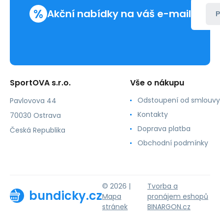
%
Akční nabídky na váš e-mail
P
SportOVA s.r.o.
Vše o nákupu
Odstoupení od smlouvy
Pavlovova 44
Kontakty
70030 Ostrava
Doprava platba
Česká Republika
Obchodní podmínky
© 2026 |
Tvorba a
bundicky.cz
Mapa
pronájem eshopů
stránek
BINARGON.cz