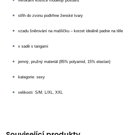
vertikální kostice modelují postavu
střih do zvonu podtrhne ženské tvary
vzadu šněrování na mašličku – korzet ideálně padne na těle
v sadě s tangami
jemný, pružný materiál (85% polyamid, 15% elastan)
kategorie: sexy
velikosti: S/M, L/XL, XXL
Související produkty