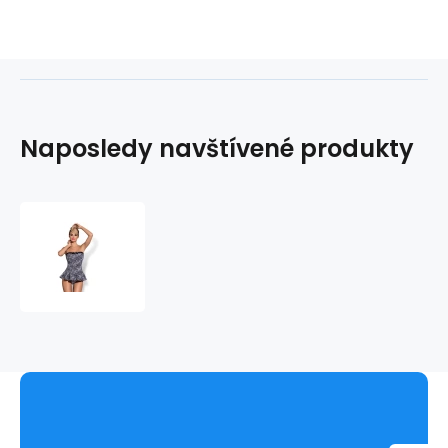
Naposledy navštívené produkty
Korzet
Argenta
corset
XXL
-
Obsessive