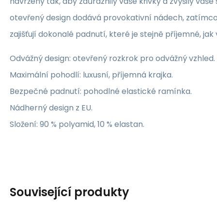
navrženy tak, aby zdůraznily vaše křivky a zvýšily va
otevřený design dodává provokativní nádech, zatímco
zajišťují dokonalé padnutí, které je stejně příjemné, jak
Odvážný design: otevřený rozkrok pro odvážný vzhled.
Maximální pohodlí: luxusní, příjemná krajka.
Bezpečné padnutí: pohodlné elastické ramínka.
Nádherný design z EU.
Složení: 90 % polyamid, 10 % elastan.
Související produkty