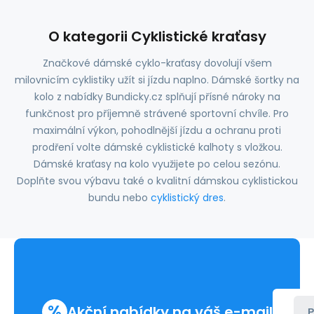
O kategorii Cyklistické kraťasy
Značkové dámské cyklo-kraťasy dovolují všem
milovnicím cyklistiky užít si jízdu naplno. Dámské šortky na
kolo z nabídky Bundicky.cz splňují přísné nároky na
funkčnost pro příjemně strávené sportovní chvíle. Pro
maximální výkon, pohodlnější jízdu a ochranu proti
prodření volte dámské cyklistické kalhoty s vložkou.
Dámské kraťasy na kolo využijete po celou sezónu.
Doplňte svou výbavu také o kvalitní dámskou cyklistickou
bundu nebo
cyklistický dres
.
%
Akční nabídky na váš e-mail
P