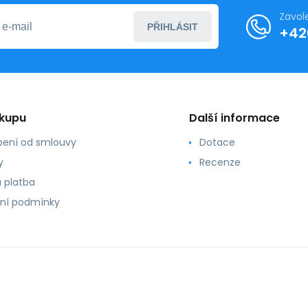
Zavol
PŘIHLÁSIT
+42
ákupu
Další informace
ení od smlouvy
Dotace
y
Recenze
 platba
ní podmínky