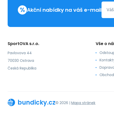
%
Akční nabídky na váš e-mail
SportOVA s.r.o.
Vše o n
Odstoup
Pavlovova 44
Kontakt
70030 Ostrava
Doprava
Česká Republika
Obchod
bundicky.cz
© 2026 |
Mapa stránek