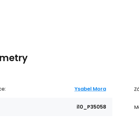
metry
ce:
Ysabel Mora
Zá
i10_P35058
Ma