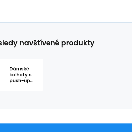
ledy navštívené produkty
Dámské
kalhoty s
push-up
efektem
70210 -
Ysabel
Mora