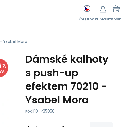
Čeština
Přihlásit
Košík
- Ysabel Mora
Dámské kalhoty
6
%
s push-up
EVA
efektem 70210 -
Ysabel Mora
Kód:
i10_P35058