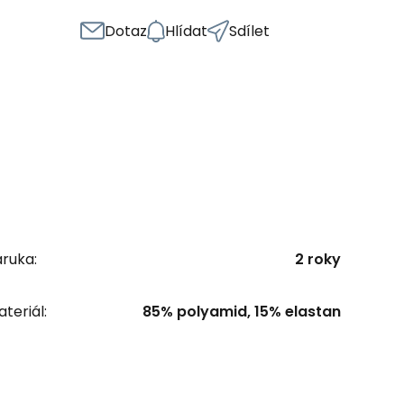
Dotaz
Hlídat
Sdílet
ruka:
2 roky
teriál:
85% polyamid, 15% elastan