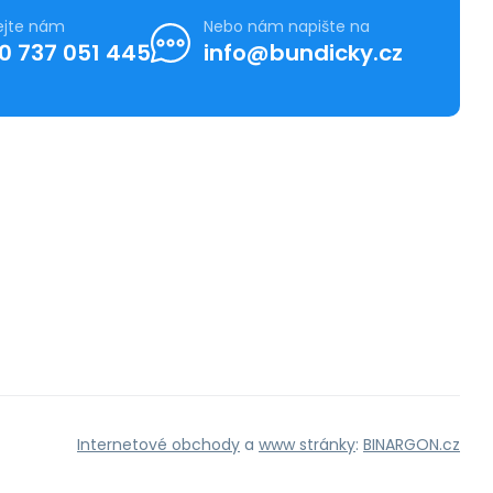
ejte nám
Nebo nám napište na
0 737 051 445
info@bundicky.cz
Internetové obchody
a
www stránky
:
BINARGON.cz