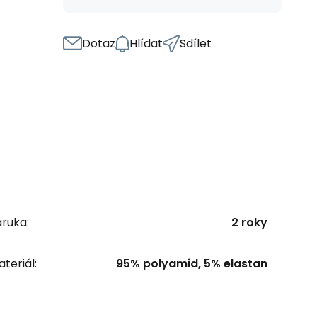
Dotaz
Hlídat
Sdílet
ruka:
2 roky
teriál:
95% polyamid, 5% elastan