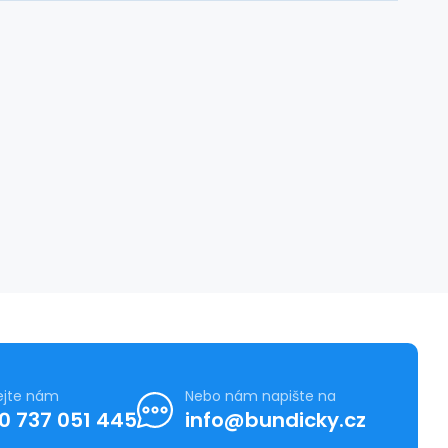
ejte nám
Nebo nám napište na
0 737 051 445
info@bundicky.cz