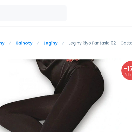
ny
Kalhoty
Legíny
Leginy Riyo Fantasia 02 - Gatt
-
1
SL