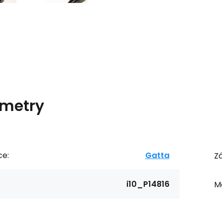
metry
ce:
Gatta
Zá
i10_P14816
Ma