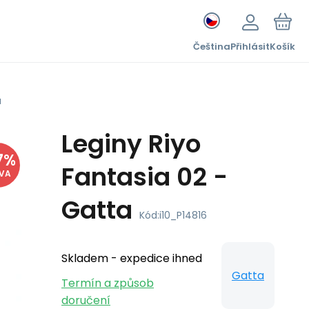
Čeština
Přihlásit
Košík
a
Leginy Riyo
7
%
Fantasia 02 -
EVA
Gatta
Kód:
i10_P14816
Skladem - expedice ihned
Gatta
Termín a způsob
doručení