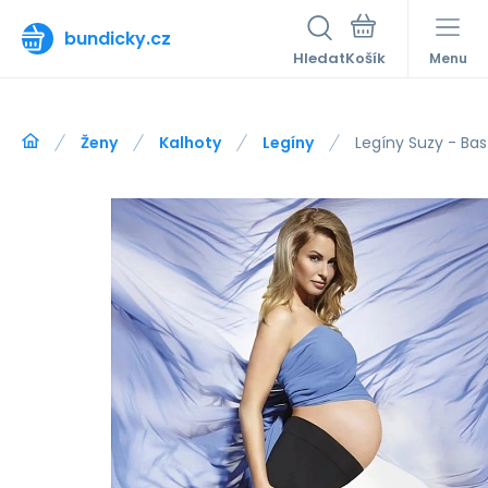
bundicky.cz
Hledat
Menu
Ženy
Kalhoty
Legíny
Legíny Suzy - Bas