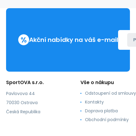
%
Akční nabídky na váš e-mail
P
SportOVA s.r.o.
Vše o nákupu
Odstoupení od smlouvy
Pavlovova 44
Kontakty
70030 Ostrava
Doprava platba
Česká Republika
Obchodní podmínky