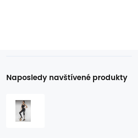
Naposledy navštívené produkty
Sportovní
legíny
Hyper
-
Bas
Bleu