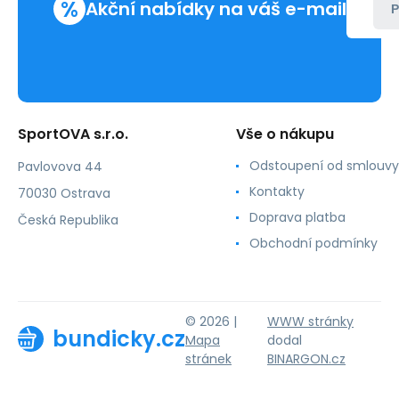
%
Akční nabídky na váš e-mail
P
SportOVA s.r.o.
Vše o nákupu
Odstoupení od smlouvy
Pavlovova 44
Kontakty
70030 Ostrava
Doprava platba
Česká Republika
Obchodní podmínky
© 2026 |
WWW stránky
bundicky.cz
Mapa
dodal
stránek
BINARGON.cz