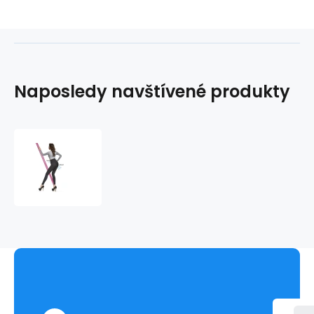
Naposledy navštívené produkty
Legíny
Livia
-
Bas
Bleu