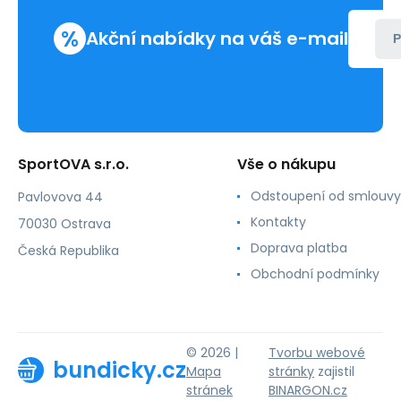
%
Akční nabídky na váš e-mail
P
SportOVA s.r.o.
Vše o nákupu
Odstoupení od smlouvy
Pavlovova 44
Kontakty
70030 Ostrava
Doprava platba
Česká Republika
Obchodní podmínky
© 2026 |
Tvorbu webové
bundicky.cz
Mapa
stránky
zajistil
stránek
BINARGON.cz