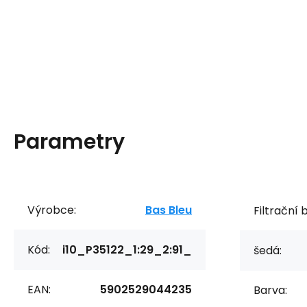
Parametry
Výrobce:
Bas Bleu
Filtrační 
Kód:
i10_P35122_1:29_2:91_
šedá:
EAN:
5902529044235
Barva: