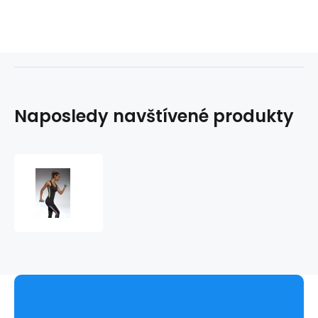
Naposledy navštívené produkty
Sportovní
top
Cosmic-
Top
50
-
Bas
Bleu