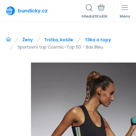
bundicky.cz
Hledat
Menu
Ženy
Trička, košile
Tílka a topy
Sportovní top Cosmic-Top 50 - Bas Bleu