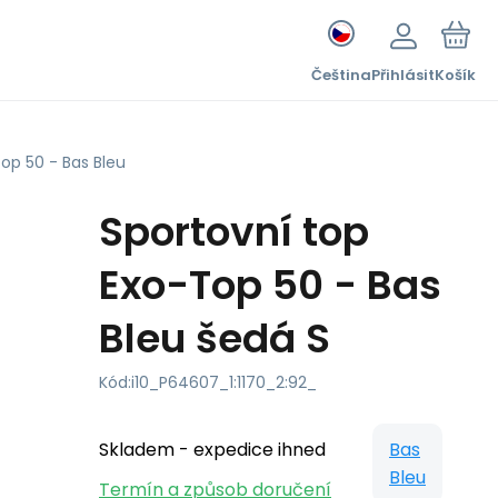
Čeština
Přihlásit
Košík
op 50 - Bas Bleu
Sportovní top
Exo-Top 50 - Bas
Bleu šedá S
Kód:
i10_P64607_1:1170_2:92_
Skladem - expedice ihned
Bas
Bleu
Termín a způsob doručení