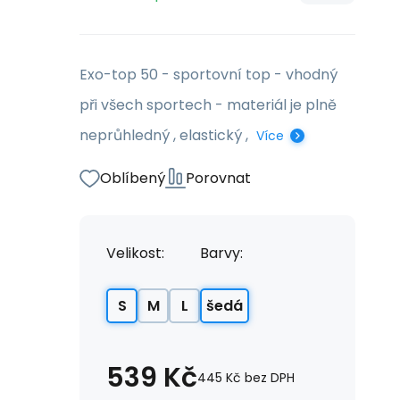
Exo-top 50 - sportovní top - vhodný
při všech sportech - materiál je plně
neprůhledný , elastický ,
Více
Oblíbený
Porovnat
Velikost:
Barvy:
S
M
L
šedá
539
Kč
445
Kč
bez DPH