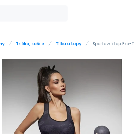
ny
Trička, košile
Tílka a topy
Sportovní top Exo-T