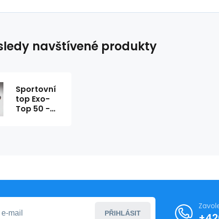
ledy navštívené produkty
Sportovní
top Exo-
Top 50 -
Bas Bleu
Zavol
PŘIHLÁSIT
+42