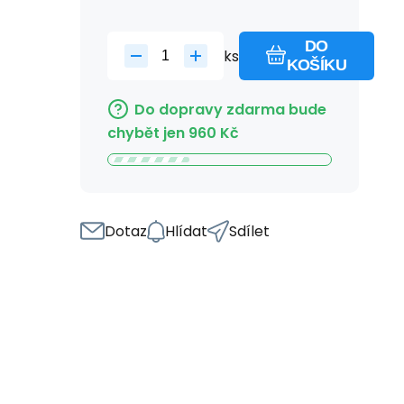
DO
ks
KOŠÍKU
Do dopravy zdarma bude
chybět jen
960
Kč
Dotaz
Hlídat
Sdílet