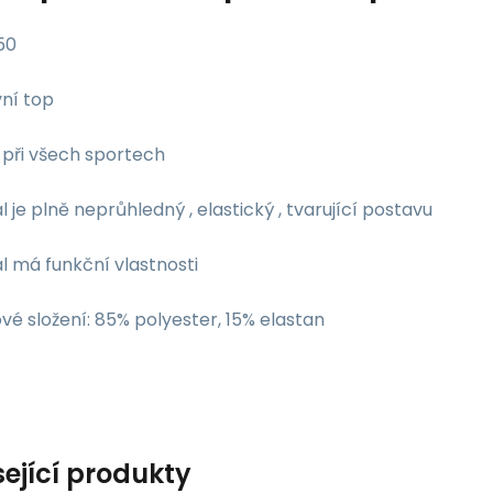
50
vní top
 při všech sportech
l je plně neprůhledný , elastický , tvarující postavu
l má funkční vlastnosti
vé složení: 85% polyester, 15% elastan
sející produkty