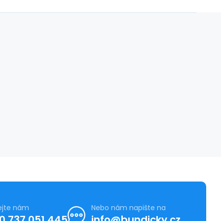
ejte nám
Nebo nám napište na
0 737 051 445
info@bundicky.cz