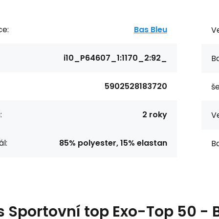
ce:
Bas Bleu
Ve
i10_P64607_1:1170_2:92_
Ba
5902528183720
še
:
2 roky
Ve
l:
85% polyester, 15% elastan
Ba
s
Sportovní top Exo-Top 50 - 