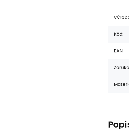
Výrob
Kód:
EAN:
Záruka
Materiá
Popi