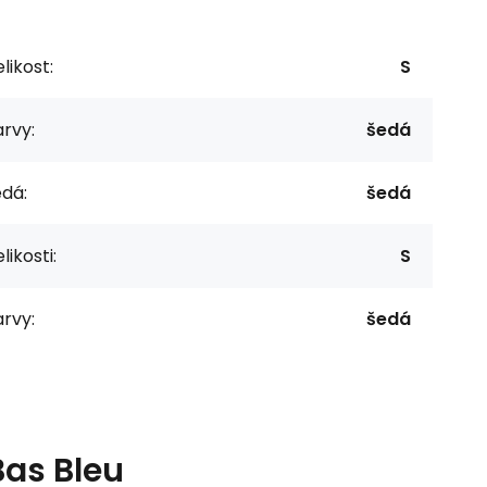
likost:
S
rvy:
šedá
dá:
šedá
likosti:
S
rvy:
šedá
Bas Bleu