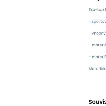
Exo-top 
- sporto
- vhodný
- materiá
- materiá
Materiálo
Souvi