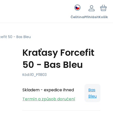
Čeština
Přihlásit
Košík
cefit 50 - Bas Bleu
Kraťasy Forcefit
50 - Bas Bleu
Kód:
i10_P11803
Skladem - expedice ihned
Bas
Bleu
Termín a způsob doručení