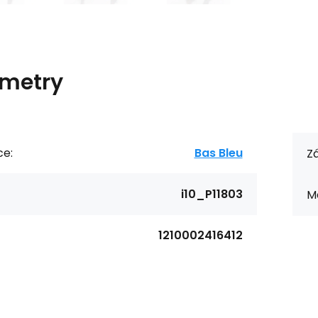
metry
ce:
Bas Bleu
Zá
i10_P11803
Ma
1210002416412