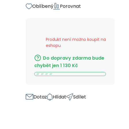
Oblíbený
Porovnat
Produkt není možno koupit na
eshopu
Do dopravy zdarma bude
chybět jen
1 130
Kč
Dotaz
Hlídat
Sdílet