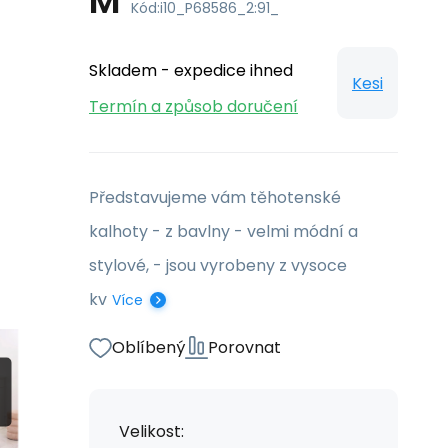
M
Kód:
i10_P68586_2:91_
Skladem - expedice ihned
Kesi
Termín a způsob doručení
Představujeme vám těhotenské
kalhoty - z bavlny - velmi módní a
stylové, - jsou vyrobeny z vysoce
kv
Více
Oblíbený
Porovnat
Velikost: