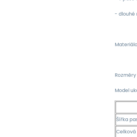
- dlouhé
Materiálo
Rozměry 
Model uka
Šířka pa
Celková 