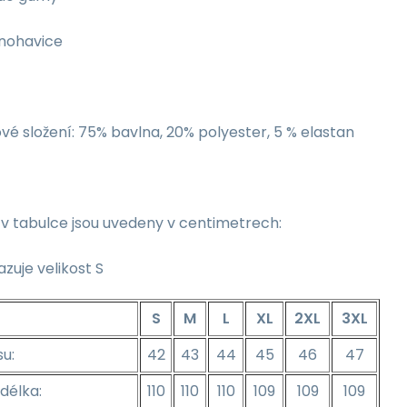
 nohavice
vé složení: 75% bavlna, 20% polyester, 5 % elastan
v tabulce jsou uvedeny v centimetrech:
zuje velikost S
S
M
L
XL
2XL
3XL
su:
42
43
44
45
46
47
délka:
110
110
110
109
109
109