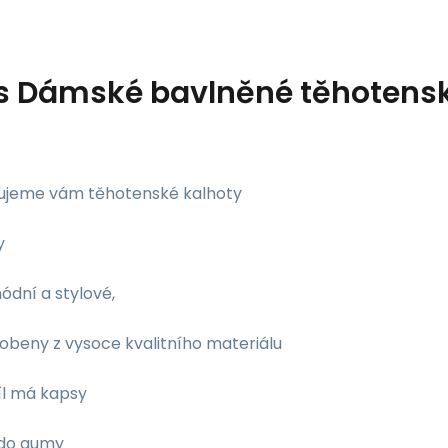
s
Dámské bavlněné těhotenské
ujeme vám těhotenské kalhoty
y
ódní a stylové,
robeny z vysoce kvalitního materiálu
íl má kapsy
 do gumy