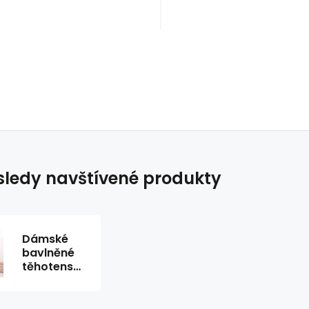
ledy navštívené produkty
Dámské
bavlněné
těhotenské
kalhoty
19975
červené -