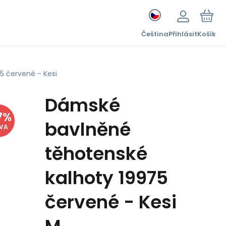
Čeština
Přihlásit
Košík
5 červené - Kesi
Dámské
7
%
bavlněné
EVA
těhotenské
kalhoty 19975
červené - Kesi