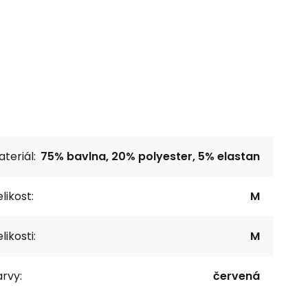
teriál:
75% bavlna, 20% polyester, 5% elastan
likost:
M
likosti:
M
rvy:
červená