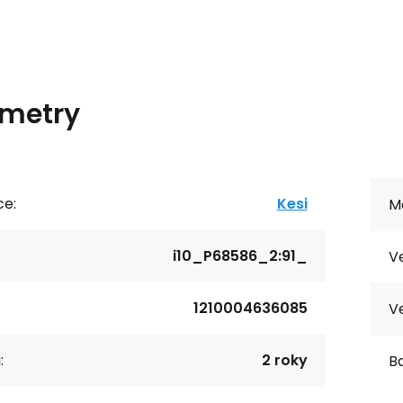
metry
ce:
Kesi
Ma
i10_P68586_2:91_
Ve
1210004636085
Ve
:
2 roky
Ba