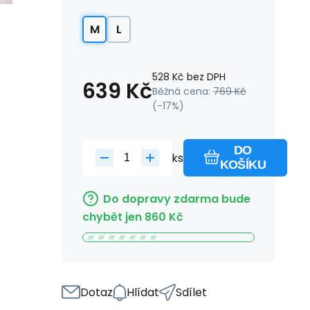
M
L
528
Kč
bez DPH
639
Kč
Běžná cena:
769
Kč
(-
17
%)
DO
ks
KOŠÍKU
Do dopravy zdarma bude
chybět jen
860
Kč
Dotaz
Hlídat
Sdílet