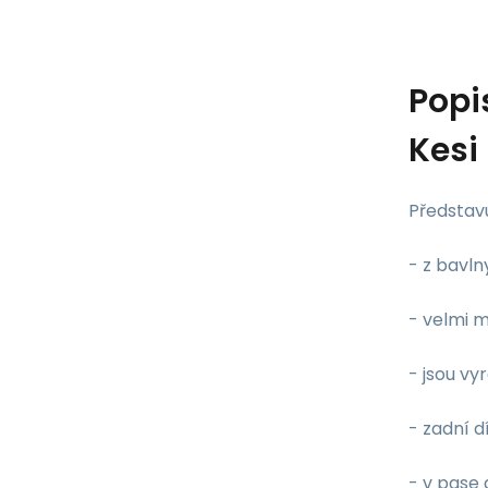
Popi
Kesi
Představ
- z bavln
- velmi m
- jsou vy
- zadní d
- v pase