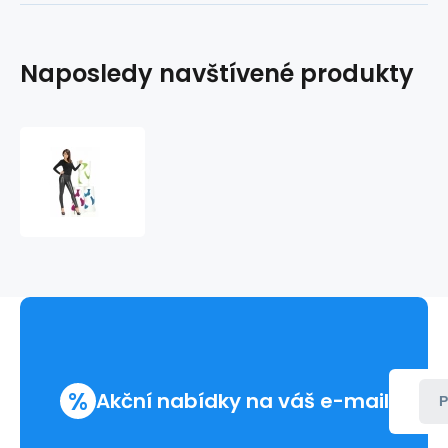
Naposledy navštívené produkty
Legíny
Monique
-
Bas
Bleu
%
Akční nabídky na váš e-mail
P