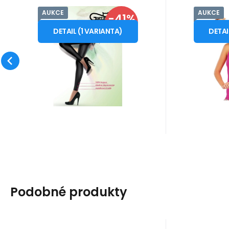
AUKCE
AUKCE
Kód dod.:
Kód:
i10_P54819
74085
Kód dod
Kó
Skladem - expedice ihned
Skladem 
Gatta
-41%
Litex
479
Záruka
Kč
2 roky
5
Z
Dámské legíny Black
Dám
od
od
809
Kč
5-XL
SLEVA
Brillant Černá -
sportov
DETAIL
(
1
VARIANTA
)
DETA
Dámské krycí legíny. Legíny
Gatta
ČERNÁ
jsou ušité z neobyčejně
pružné speciální tkaniny,
Oblíbený
Porovnat
která spojuje lycru s
Podobné produkty