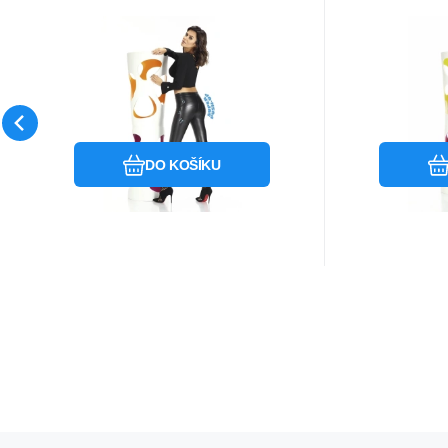
Kód dod.:
Kód:
i10_P34939
1210003504774
Kó
Skladem - expedice ihned
Skladem 
Bas Bleu
Bas Bleu
Záruka
699
Kč
2 roky
Z
Dámské legíny Kayla
Legín
- Bas Bleu
Oblíbený
Porovnat
DO KOŠÍKU