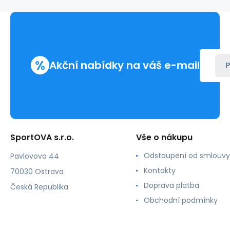
4501
wellingtons
%
Akční nabídky na váš e-mail
P
SportOVA s.r.o.
Vše o nákupu
Odstoupení od smlouvy
Pavlovova 44
Kontakty
70030 Ostrava
Doprava platba
Česká Republika
Obchodní podmínky