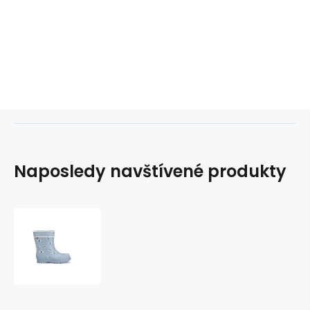
Naposledy navštívené produkty
Viking
Alv
Jolly
Jr
1-
60060-