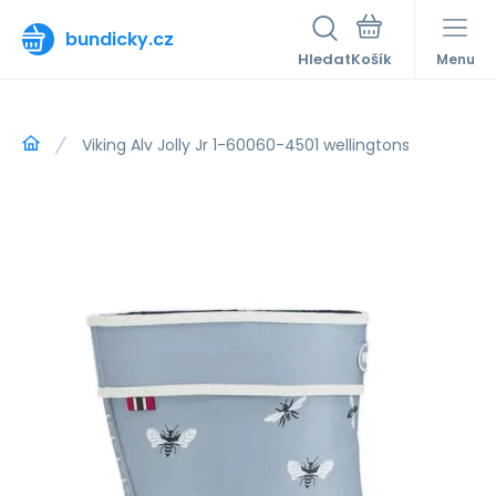
bundicky.cz
Hledat
Menu
Viking Alv Jolly Jr 1-60060-4501 wellingtons