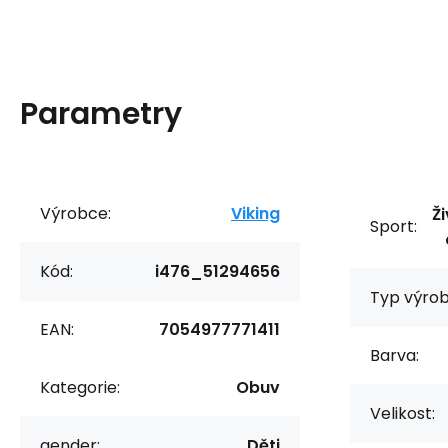
Parametry
Výrobce:
Viking
Ži
Sport:
Kód:
i476_51294656
Typ výrob
EAN:
7054977771411
Barva:
Kategorie:
Obuv
Velikost:
gender:
Děti