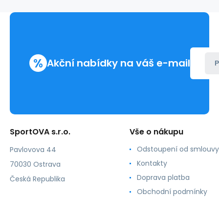
Moe
%
Akční nabídky na váš e-mail
P
SportOVA s.r.o.
Vše o nákupu
Odstoupení od smlouvy
Pavlovova 44
Kontakty
70030 Ostrava
Doprava platba
Česká Republika
Obchodní podmínky