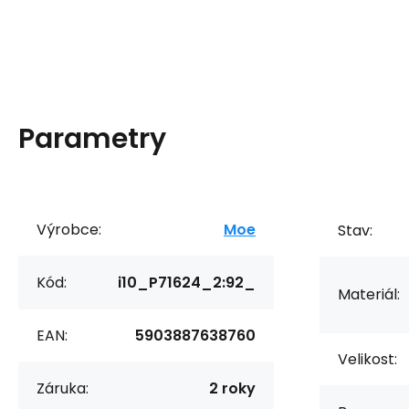
Parametry
Výrobce:
Moe
Stav:
Kód:
i10_P71624_2:92_
Materiál:
EAN:
5903887638760
Velikost:
Záruka:
2 roky