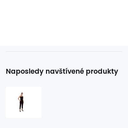
Naposledy navštívené produkty
Dámské
společenské
kalhoty
M603
černé
-