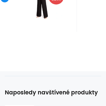
romanticky nabíraným
romantic
živůtkem, vypas
živůtkem,
Naposledy navštívené produkty