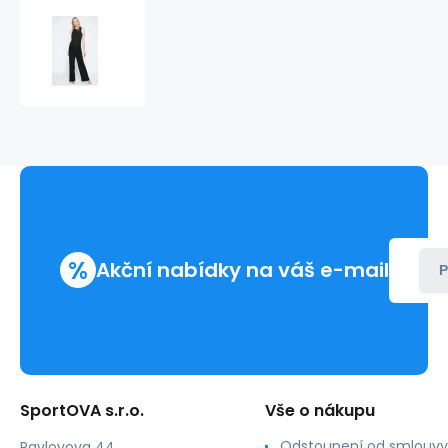
Overal
YI2919239
-
DKNY
%
Akční nabídky na váš e-mail
P
SportOVA s.r.o.
Vše o nákupu
Odstoupení od smlouvy
Pavlovova 44