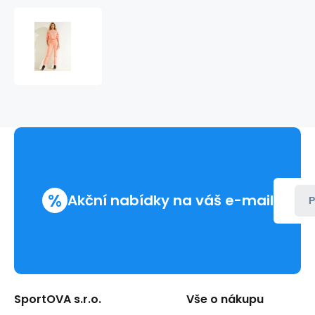
Dámská
mikina
O1BA69FL03S
-
TRCM
-
Lososová
-
Guess
%
Akční nabídky na váš e-mail
P
SportOVA s.r.o.
Vše o nákupu