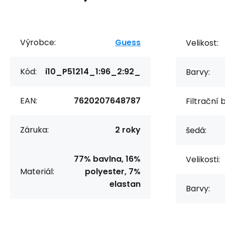
Výrobce:
Guess
Velikost:
Kód:
i10_P51214_1:96_2:92_
Barvy:
EAN:
7620207648787
Filtrační 
Záruka:
2 roky
šedá:
77% bavlna, 16%
Velikosti:
Materiál:
polyester, 7%
elastan
Barvy: