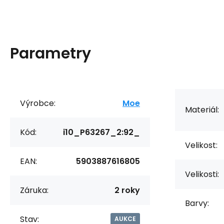
Parametry
Výrobce:
Moe
Materiál:
Kód:
i10_P63267_2:92_
Velikost:
EAN:
5903887616805
Velikosti:
Záruka:
2 roky
Barvy:
Stav:
AUKCE