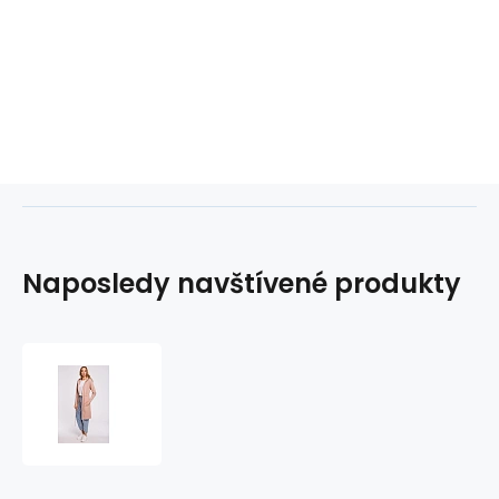
Naposledy navštívené produkty
Dámský
blejzr
M582
Mocca
-
Made