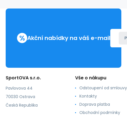
Of
Emotion
%
Akční nabídky na váš e-mail
P
SportOVA s.r.o.
Vše o nákupu
Odstoupení od smlouvy
Pavlovova 44
Kontakty
70030 Ostrava
Doprava platba
Česká Republika
Obchodní podmínky