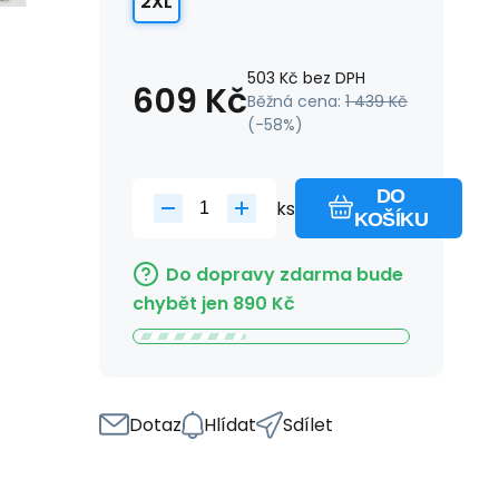
2XL
503
Kč
bez DPH
609
Kč
Běžná cena:
1 439
Kč
(-
58
%)
DO
ks
KOŠÍKU
Do dopravy zdarma bude
chybět jen
890
Kč
Dotaz
Hlídat
Sdílet