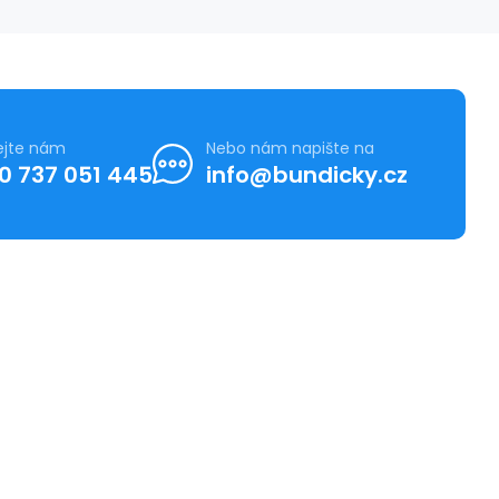
ejte nám
Nebo nám napište na
0 737 051 445
info@bundicky.cz