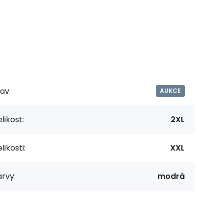
av:
AUKCE
likost:
2XL
likosti:
XXL
rvy:
modrá