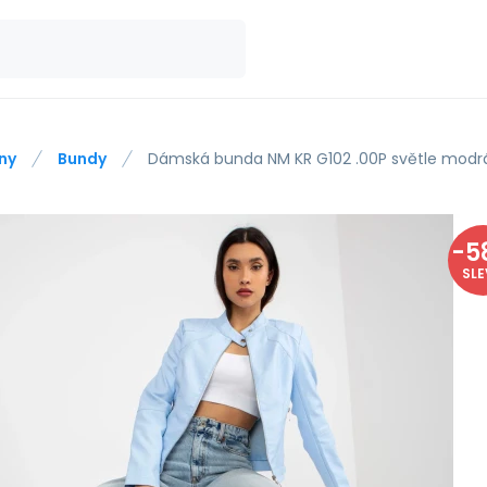
ny
Bundy
Dámská bunda NM KR G102 .00P světle modrá
-
5
SL