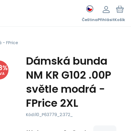
Čeština
Přihlásit
Košík
 - FPrice
Dámská bunda
8
%
NM KR G102 .00P
EVA
světle modrá -
FPrice 2XL
Kód:
i10_P63779_2:372_