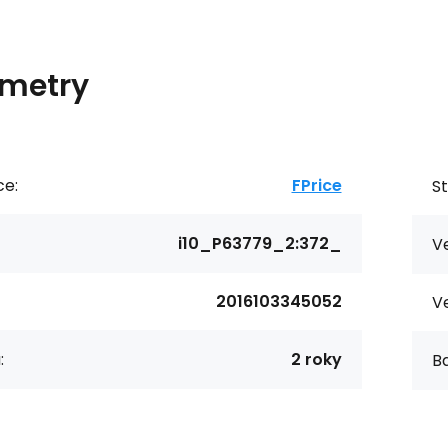
metry
ce:
FPrice
St
i10_P63779_2:372_
Ve
2016103345052
Ve
:
2 roky
Ba