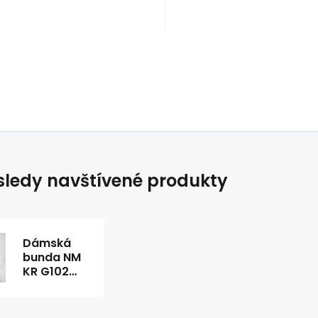
ledy navštívené produkty
Dámská
bunda NM
KR G102
.00P světle
modrá -
FPrice