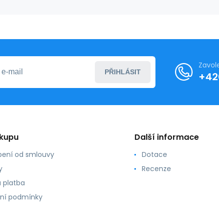
Zavol
PŘIHLÁSIT
+42
ákupu
Další informace
ení od smlouvy
Dotace
y
Recenze
 platba
ní podmínky