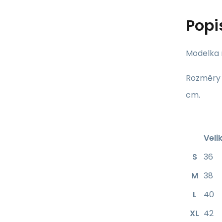
Popi
Modelka 
Rozměry b
cm.
Velik
S
36
M
38
L
40
XL
42