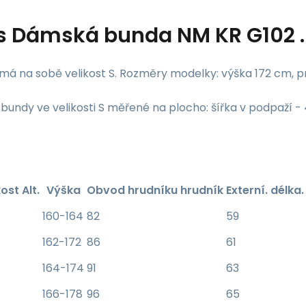
s
Dámská bunda NM KR G102 .0
má na sobě velikost S. Rozměry modelky: výška 172 cm, p
undy ve velikosti S měřené na plocho: šířka v podpaží - 
ost Alt.
Výška
Obvod hrudníku hrudník
Externí. délka
160-164
82
59
162-172
86
61
164-174
91
63
166-178
96
65