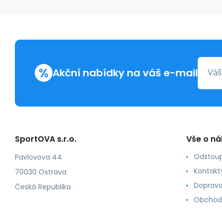
%
Akční nabídky na váš e-mail
SportOVA s.r.o.
Vše o n
Odstoup
Pavlovova 44
Kontakt
70030 Ostrava
Doprava
Česká Republika
Obchod