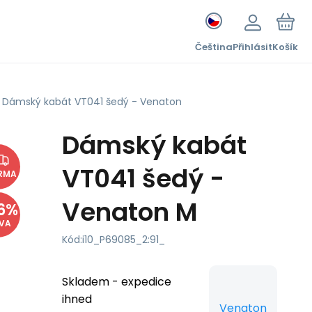
Čeština
Přihlásit
Košík
Dámský kabát VT041 šedý - Venaton
Dámský kabát
VT041 šedý -
RMA
Venaton M
6
%
EVA
Kód:
i10_P69085_2:91_
Skladem - expedice
ihned
Venaton