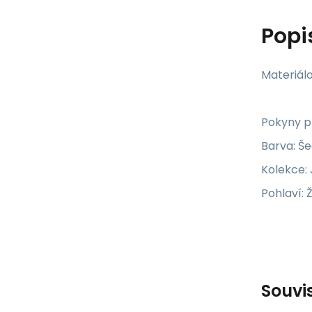
Popi
Materiálo
Pokyny pr
Barva: Š
Kolekce:
Pohlaví: 
Souvi