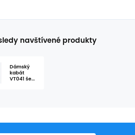
ledy navštívené produkty
Dámský
kabát
VT041 šedý
- Venaton