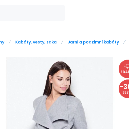
ny
Kabáty, vesty, saka
Jarní a podzimní kabáty
ZDA
-
3
SL