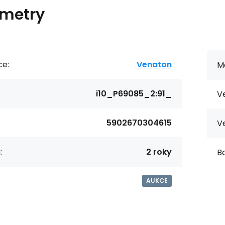
metry
ce:
Venaton
Ma
i10_P69085_2:91_
Ve
5902670304615
Ve
:
2 roky
Ba
AUKCE