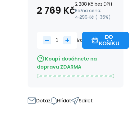
2 288
Kč
bez DPH
2 769
Kč
Běžná cena:
4 299
Kč
(-
36
%)
DO
ks
KOŠÍKU
Koupí dosáhnete na
dopravu ZDARMA
Dotaz
Hlídat
Sdílet