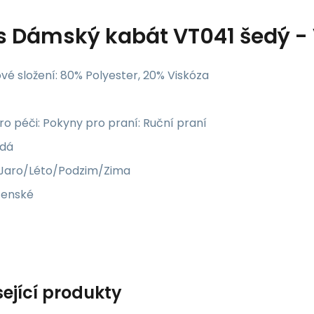
s
Dámský kabát VT041 šedý -
vé složení: 80% Polyester, 20% Viskóza
o péči: Pokyny pro praní: Ruční praní
edá
 Jaro/Léto/Podzim/Zima
Ženské
sející produkty