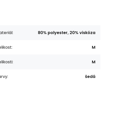
teriál:
80% polyester, 20% viskóza
likost:
M
likosti:
M
rvy:
šedá