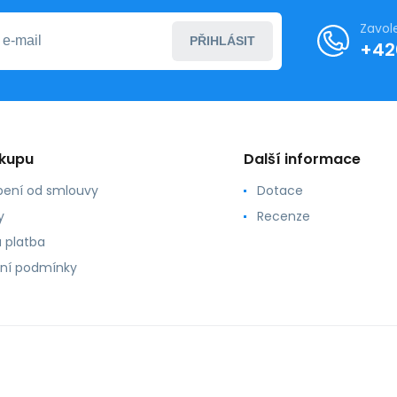
Zavol
PŘIHLÁSIT
+42
ákupu
Další informace
ení od smlouvy
Dotace
y
Recenze
 platba
ní podmínky