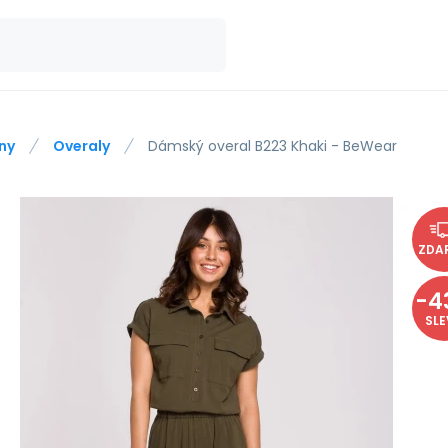
ny
Overaly
Dámský overal B223 Khaki - BeWear
ZDA
-
4
SL