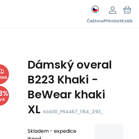
Čeština
Přihlásit
Košík
Dámský overal
B223 Khaki -
RMA
BeWear khaki
3
%
EVA
XL
Kód:
i10_P64467_1:154_2:93_
Skladem - expedice
ihned