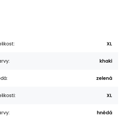
likost:
XL
rvy:
khaki
dá:
zelená
likosti:
XL
rvy:
hnědá