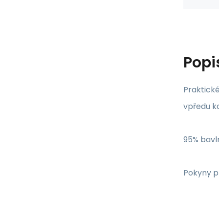
Popi
Praktické
vpředu ka
95% bavl
Pokyny pr