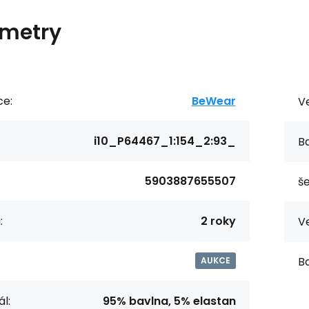
metry
ce:
BeWear
Ve
i10_P64467_1:154_2:93_
Ba
5903887655507
še
:
2 roky
Ve
Ba
AUKCE
l:
95% bavlna, 5% elastan