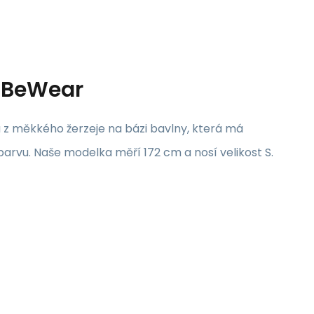
- BeWear
u z měkkého žerzeje na bázi bavlny, která má
 barvu. Naše modelka měří 172 cm a nosí velikost S.