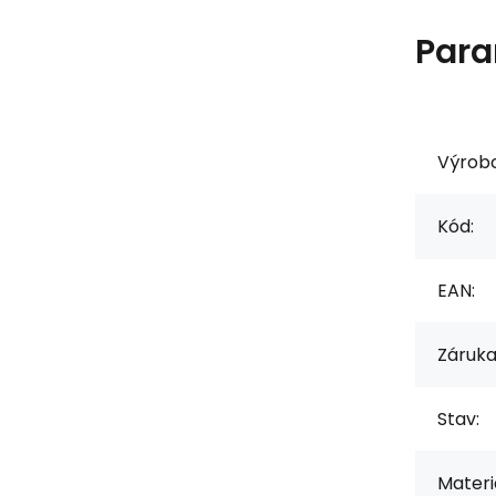
Para
Výrob
Kód:
EAN:
Záruka
Stav:
Materiá