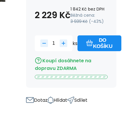
1 842
Kč
bez DPH
2 229
Kč
Běžná cena:
3 939
Kč
(-
43
%)
DO
ks
KOŠÍKU
Koupí dosáhnete na
dopravu ZDARMA
Dotaz
Hlídat
Sdílet