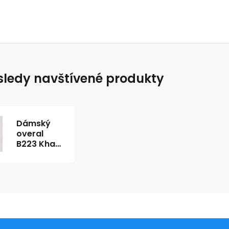
ledy navštívené produkty
Dámský
overal
B223 Khaki
- BeWear