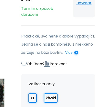
BeWear
Termín a způsob
doručení
Praktické, uvolněné a dobře vypadající.
Jedná se o naši kombinézu z měkkého
žerzeje na bázi bavlny,
Více
Oblíbený
Porovnat
Velikost:
Barvy:
XL
khaki