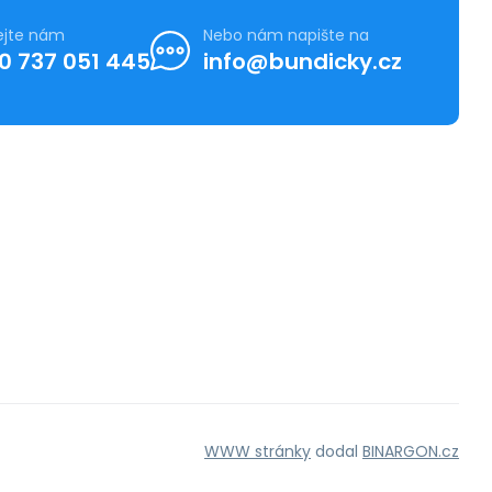
ejte nám
Nebo nám napište na
0 737 051 445
info@bundicky.cz
WWW stránky
dodal
BINARGON.cz