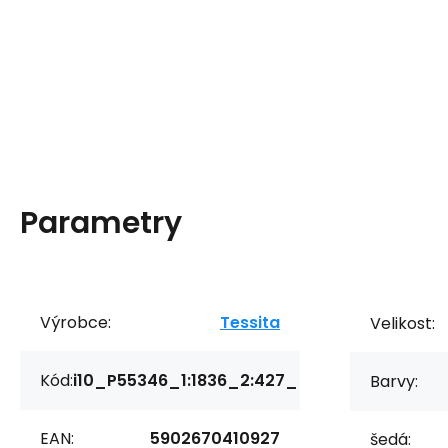
Parametry
Výrobce:
Tessita
Velikost:
Kód:
i10_P55346_1:1836_2:427_
Barvy:
EAN:
5902670410927
šedá: