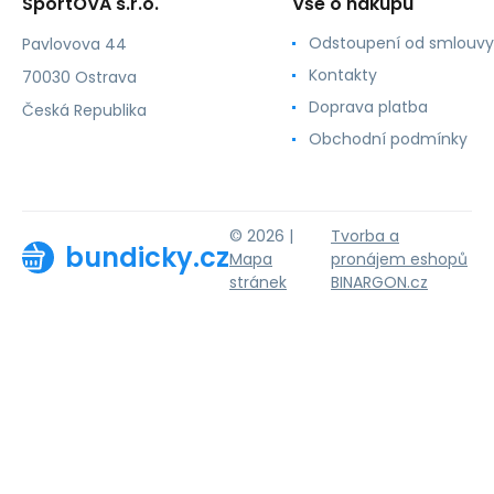
SportOVA s.r.o.
Vše o nákupu
Odstoupení od smlouvy
Pavlovova 44
Kontakty
70030 Ostrava
Doprava platba
Česká Republika
Obchodní podmínky
© 2026 |
Tvorba a
bundicky.cz
Mapa
pronájem eshopů
stránek
BINARGON.cz