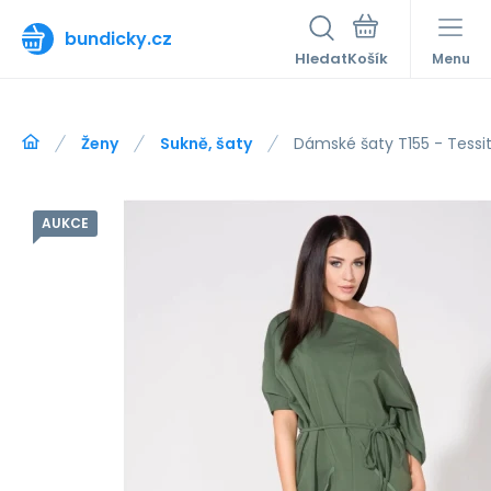
bundicky.cz
Hledat
Menu
Ženy
Sukně, šaty
Dámské šaty T155 - Tessi
AUKCE