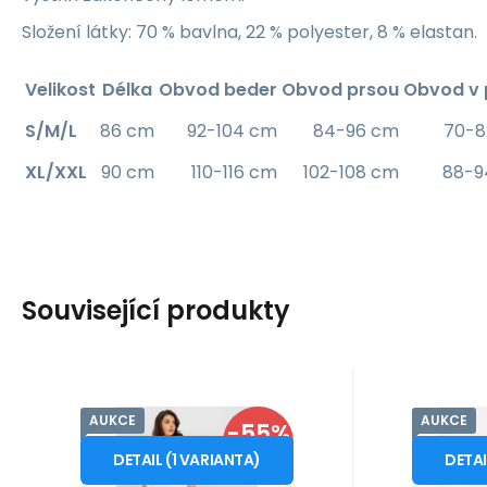
Složení látky: 70 % bavlna, 22 % polyester, 8 % elastan.
Velikost
Délka
Obvod beder
Obvod prsou
Obvod v 
S/M/L
86 cm
92-104 cm
84-96 cm
70-8
XL/XXL
90 cm
110-116 cm
102-108 cm
88-9
Související produkty
AUKCE
AUKCE
Kód dod.:
Kód:
i10_P70842
178980
Kód dod
Kó
Skladem - expedice ihned
Skladem 
FPrice
-55%
FPrice
539
Záruka
Kč
2 roky
6
Z
Dámská souprava
Tma
od
od
1 199
Kč
S/M
SLEVA
8433.66 černo-
miniša
DETAIL
(
1
VARIANTA
)
DETA
Tepláková souprava
materiálo
krémová - FPrice