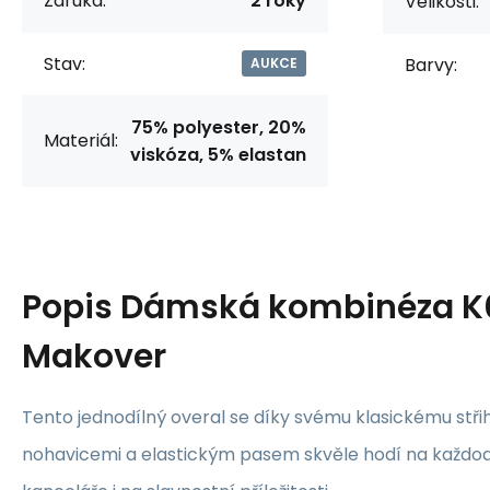
Záruka:
2 roky
Velikosti:
Stav:
Barvy:
AUKCE
75% polyester, 20%
Materiál:
viskóza, 5% elastan
Popis
Dámská kombinéza K0
Makover
Tento jednodílný overal se díky svému klasickému stři
nohavicemi a elastickým pasem skvěle hodí na každo