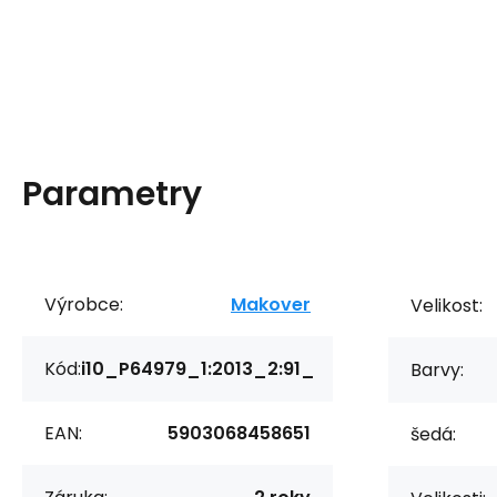
Parametry
Výrobce:
Makover
Velikost:
Kód:
i10_P64979_1:2013_2:91_
Barvy:
EAN:
5903068458651
šedá: