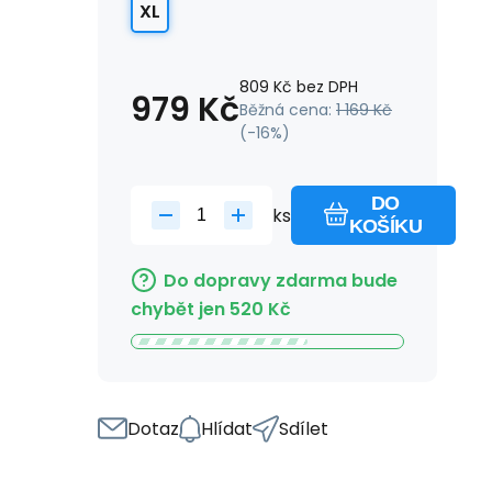
XL
809
Kč
bez DPH
979
Kč
Běžná cena:
1 169
Kč
(-
16
%)
DO
ks
KOŠÍKU
Do dopravy zdarma bude
chybět jen
520
Kč
Dotaz
Hlídat
Sdílet