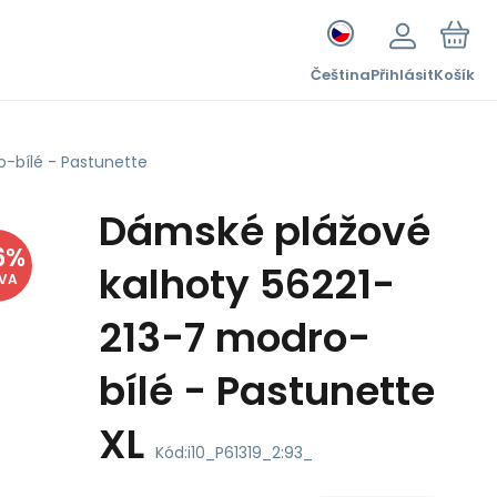
Čeština
Přihlásit
Košík
-bílé - Pastunette
Dámské plážové
6
%
kalhoty 56221-
EVA
213-7 modro-
bílé - Pastunette
XL
Kód:
i10_P61319_2:93_