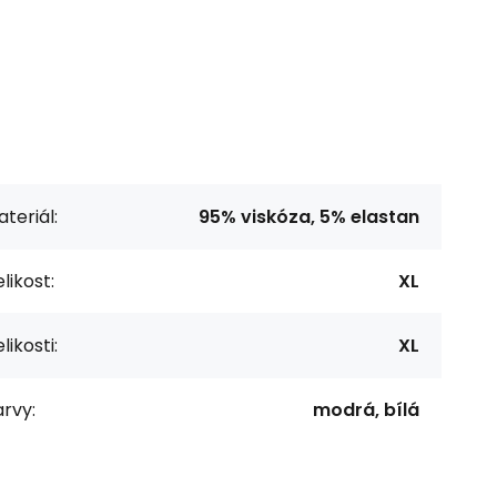
teriál:
95% viskóza, 5% elastan
likost:
XL
likosti:
XL
rvy:
modrá, bílá