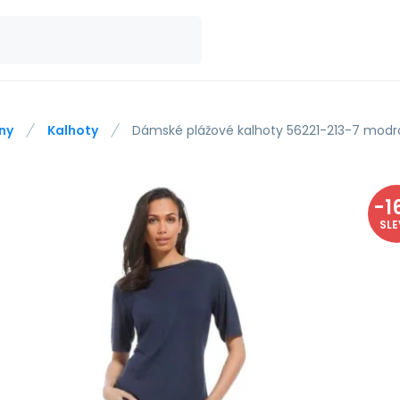
ny
Kalhoty
Dámské plážové kalhoty 56221-213-7 modro
-
1
SL