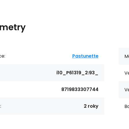
metry
ce:
Pastunette
Ma
i10_P61319_2:93_
Ve
8719833307744
Ve
:
2 roky
Ba