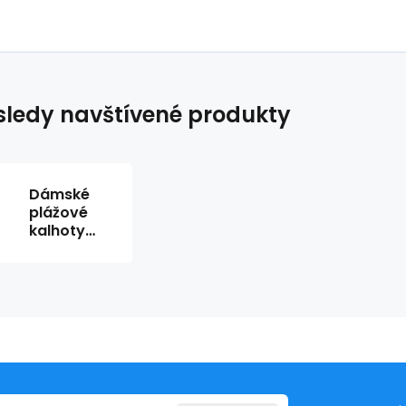
ledy navštívené produkty
Dámské
plážové
kalhoty
56221-213-
7 modro-
bílé -
Pastunette