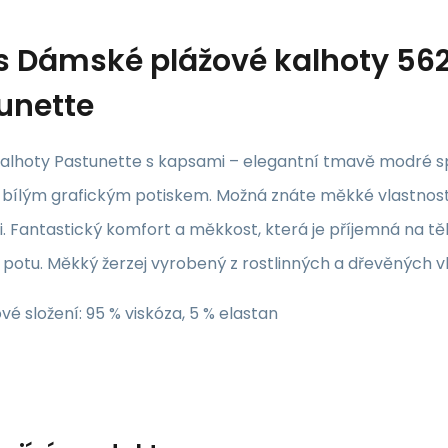
s
Dámské plážové kalhoty 562
unette
kalhoty Pastunette s kapsami – elegantní tmavě modré s
 bílým grafickým potiskem. Možná znáte měkké vlastnosti
i. Fantastický komfort a měkkost, která je příjemná na těl
 potu. Měkký žerzej vyrobený z rostlinných a dřevěných v
vé složení: 95 % viskóza, 5 % elastan