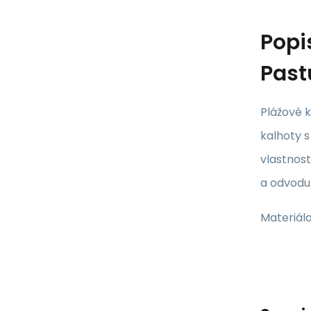
Popi
Past
Plážové 
kalhoty s
vlastnost
a odvodu
Materiálo