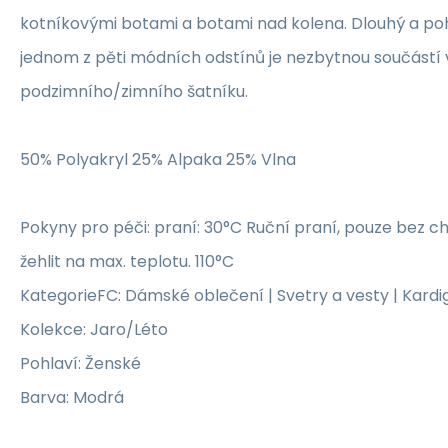
kotníkovými botami a botami nad kolena. Dlouhý a po
jednom z pěti módních odstínů je nezbytnou součástí
podzimního/zimního šatníku.
50% Polyakryl 25% Alpaka 25% Vlna
Pokyny pro péči: praní: 30°C Ruční praní, pouze bez ch
žehlit na max. teplotu. 110°C
KategorieFC: Dámské oblečení | Svetry a vesty | Kard
Kolekce: Jaro/Léto
Pohlaví: Ženské
Barva: Modrá