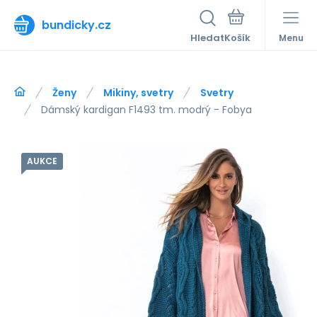
bundicky.cz
Hledat
Menu
Ženy
Mikiny, svetry
Svetry
Dámský kardigan F1493 tm. modrý - Fobya
AUKCE