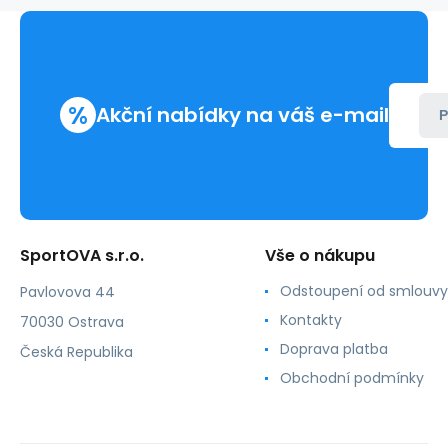
%
Akční nabídky na váš e-mail
P
SportOVA s.r.o.
Vše o nákupu
Odstoupení od smlouvy
Pavlovova 44
Kontakty
70030 Ostrava
Doprava platba
Česká Republika
Obchodní podmínky