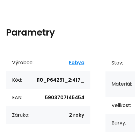
Parametry
Výrobce:
Fobya
Stav:
Kód:
i10_P64251_2:417_
Materiál:
EAN:
5903707145454
Velikost:
Záruka:
2 roky
Barvy: