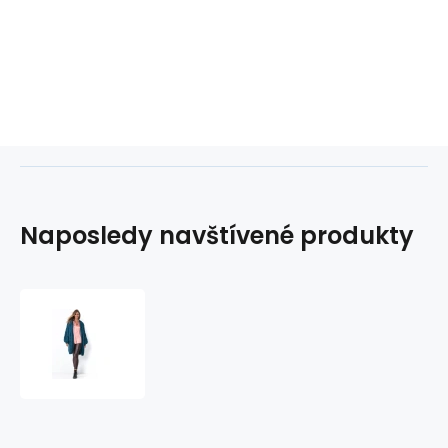
Naposledy navštívené produkty
Dámský
kardigan
F1493
tm.
modrý
-
Fobya