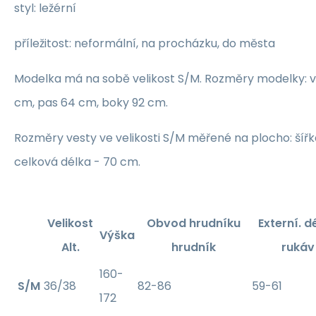
styl: ležérní
příležitost: neformální, na procházku, do města
Modelka má na sobě velikost S/M. Rozměry modelky: v
cm, pas 64 cm, boky 92 cm.
Rozměry vesty ve velikosti S/M měřené na plocho: šířk
celková délka - 70 cm.
Velikost
Obvod hrudníku
Externí. d
Výška
Alt.
hrudník
rukáv
160-
S/M
36/38
82-86
59-61
172