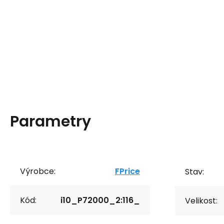
Parametry
Výrobce:
FPrice
Stav:
Kód:
i10_P72000_2:116_
Velikost: