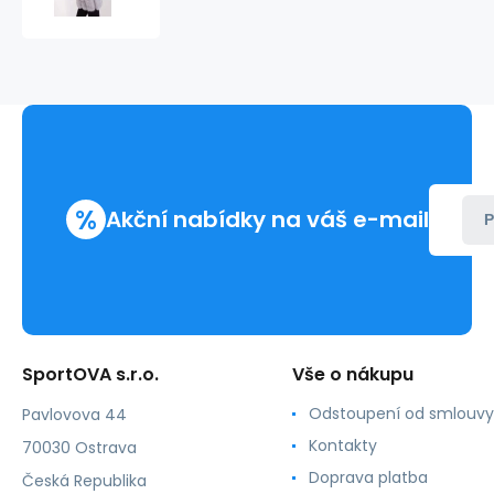
KZ
2379.96P
šedá
-
Wool
Fashion
%
Akční nabídky na váš e-mail
P
SportOVA s.r.o.
Vše o nákupu
Odstoupení od smlouvy
Pavlovova 44
Kontakty
70030 Ostrava
Doprava platba
Česká Republika