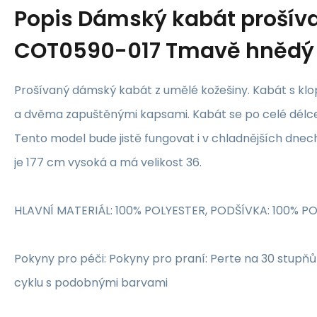
Popis
Dámský kabát prošív
COT0590-017 Tmavě hnědý 
Prošívaný dámský kabát z umělé kožešiny. Kabát s klo
a dvěma zapuštěnými kapsami. Kabát se po celé délce
Tento model bude jistě fungovat i v chladnějších dne
je 177 cm vysoká a má velikost 36.
HLAVNÍ MATERIÁL: 100% POLYESTER, PODŠÍVKA: 100% P
Pokyny pro péči: Pokyny pro praní: Perte na 30 stup
cyklu s podobnými barvami