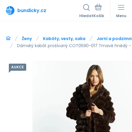
bundicky.cz
Hledat
Menu
Ženy
Kabáty, vesty, saka
Jarní a podzimn
Dámský kabát prošívaný COT0590-017 Tmavě hnědý -
AUKCE