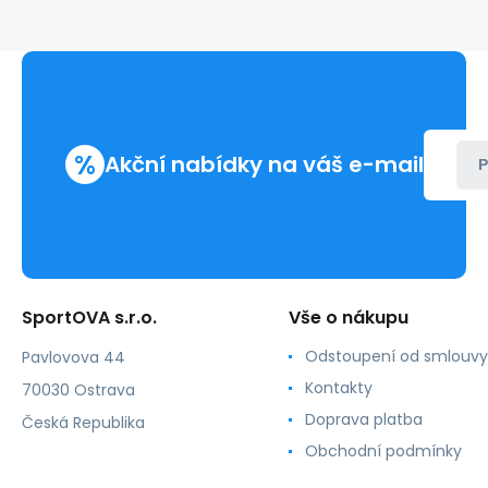
Tmavě
hnědý
-
Monnari
%
Akční nabídky na váš e-mail
P
SportOVA s.r.o.
Vše o nákupu
Odstoupení od smlouvy
Pavlovova 44
Kontakty
70030 Ostrava
Doprava platba
Česká Republika
Obchodní podmínky