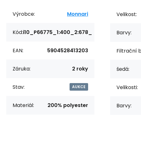
Výrobce:
Monnari
Velikost:
Kód:
i10_P66775_1:400_2:678_
Barvy:
EAN:
5904528413203
Filtrační 
Záruka:
2 roky
šedá:
Stav:
Velikosti:
AUKCE
Materiál:
200% polyester
Barvy: