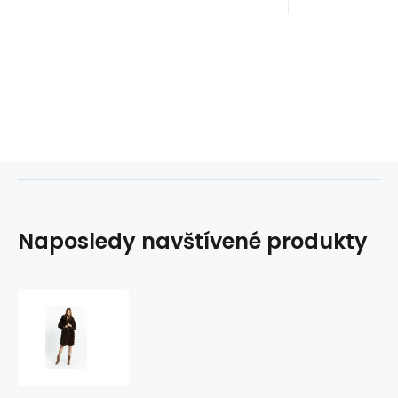
Naposledy navštívené produkty
Dámský
kabát
prošívaný
COT0590-
017