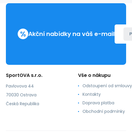
%
Akční nabídky na váš e-mail
P
SportOVA s.r.o.
Vše o nákupu
Odstoupení od smlouvy
Pavlovova 44
Kontakty
70030 Ostrava
Doprava platba
Česká Republika
Obchodní podmínky