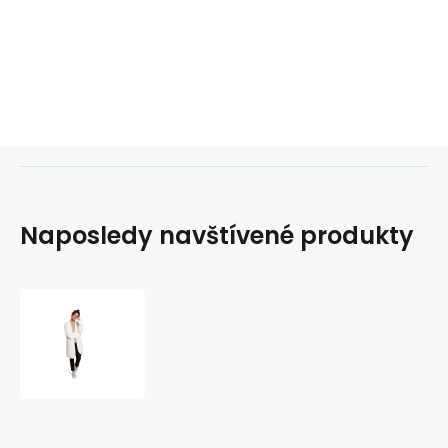
Naposledy navštívené produkty
Dámský
svetr
BK037
-
BeWear