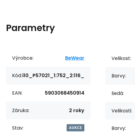
Parametry
Výrobce:
BeWear
Velikost:
Kód:
i10_P57021_1:752_2:116_
Barvy:
EAN:
5903068450914
šedá:
Záruka:
2 roky
Velikosti:
Stav:
Barvy:
AUKCE