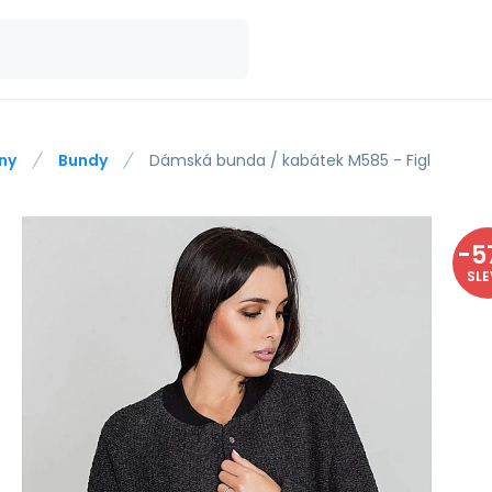
ny
Bundy
Dámská bunda / kabátek M585 - Figl
-
5
SL