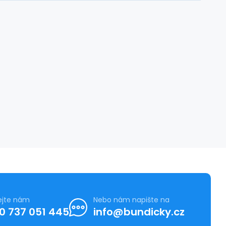
ejte nám
Nebo nám napište na
0 737 051 445
info@bundicky.cz