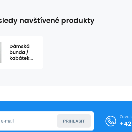
ledy navštívené produkty
Dámská
bunda /
kabátek
M585 - Figl
Zavol
PŘIHLÁSIT
+42