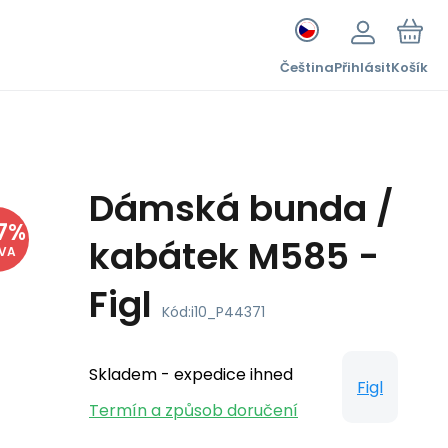
Čeština
Přihlásit
Košík
Dámská bunda /
7
%
kabátek M585 -
EVA
Figl
Kód:
i10_P44371
Skladem - expedice ihned
Figl
Termín a způsob doručení