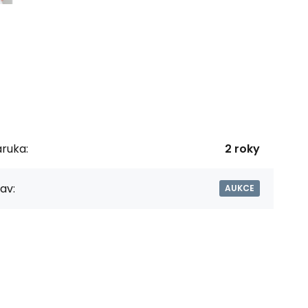
ruka:
2 roky
av:
AUKCE