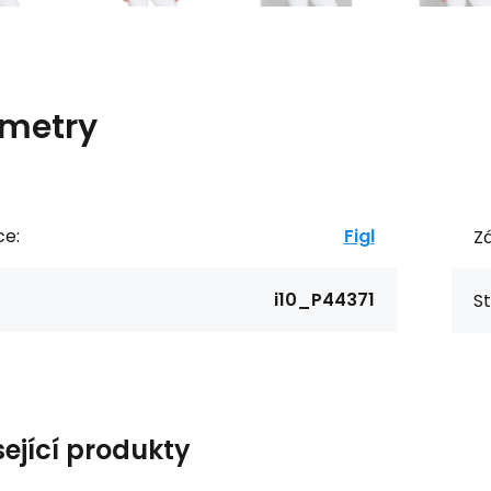
metry
ce:
Figl
Zá
i10_P44371
St
sející produkty