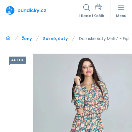
bundicky.cz
Hledat
Menu
Ženy
Sukně, šaty
Dámské šaty M597 - Figl
AUKCE