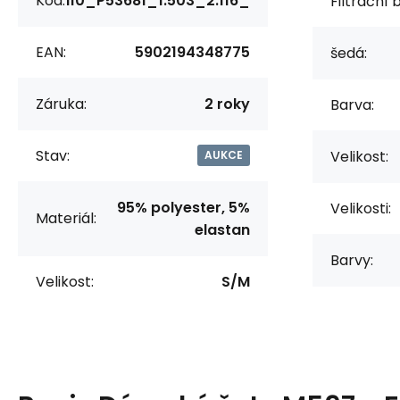
Kód:
i10_P53681_1:503_2:116_
Filtrační 
EAN:
5902194348775
šedá:
Záruka:
2 roky
Barva:
Stav:
Velikost:
AUKCE
95% polyester, 5%
Velikosti:
Materiál:
elastan
Barvy:
Velikost:
S/M