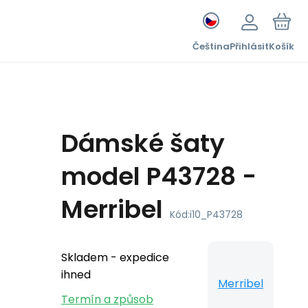
Čeština
Přihlásit
Košík
Dámské šaty
model P43728 -
Merribel
Kód:
i10_P43728
Skladem - expedice
ihned
Merribel
Termín a způsob