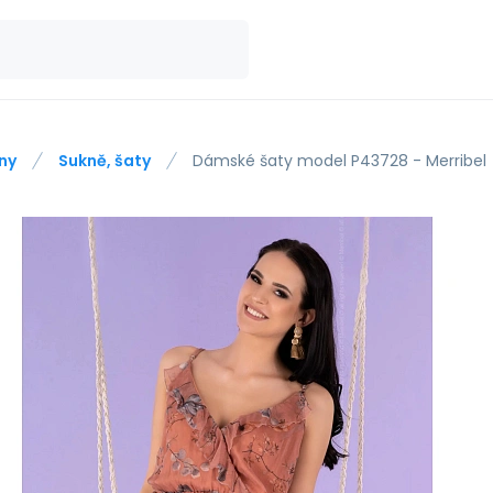
ny
Sukně, šaty
Dámské šaty model P43728 - Merribel