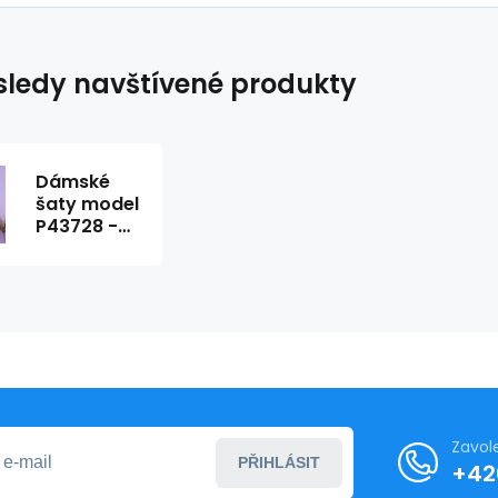
ledy navštívené produkty
Dámské
šaty model
P43728 -
Merribel
Zavol
PŘIHLÁSIT
+42