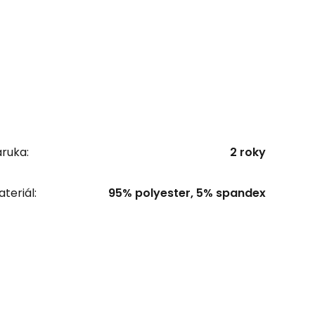
ruka:
2 roky
teriál:
95% polyester, 5% spandex