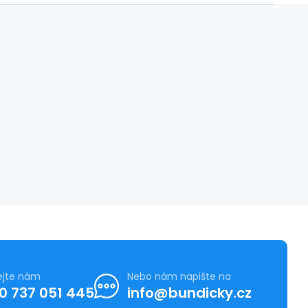
ejte nám
Nebo nám napište na
0 737 051 445
info@bundicky.cz