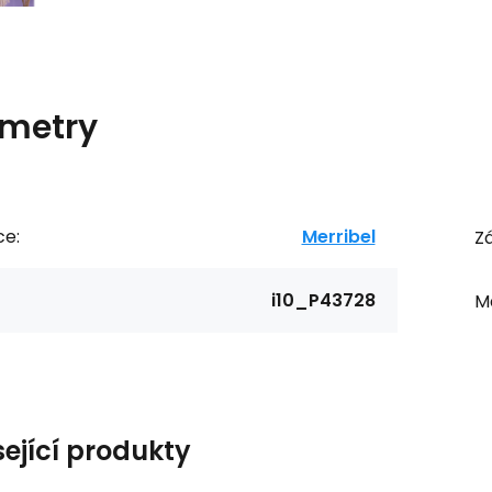
metry
ce:
Merribel
Zá
i10_P43728
Ma
sející produkty