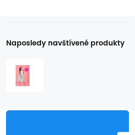
Naposledy navštívené produkty
Dámská
sukně
model
P43988
-
Merribel