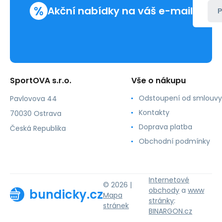
%
Akční nabídky na váš e-mail
P
SportOVA s.r.o.
Vše o nákupu
Odstoupení od smlouvy
Pavlovova 44
Kontakty
70030 Ostrava
Doprava platba
Česká Republika
Obchodní podmínky
Internetové
© 2026 |
obchody
a
www
bundicky.cz
Mapa
stránky
:
stránek
BINARGON.cz