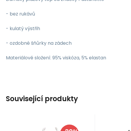
- bez rukávů
- kulatý výstřih
- ozdobné šňůrky na zádech
Materiálové složení: 95% viskóza, 5% elastan
Související produkty
Kód:
i10_P4480
Kó
Skladem - expedice ihned
Skladem 
Favab
Anita