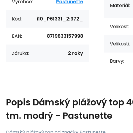
Výrobce:
Pastunette
Materiál:
Kód:
i10_P61331_2:372_
Velikost:
EAN:
8719833157998
Velikosti:
Záruka:
2 roky
Barvy:
Popis
Dámský plážový top 4
tm. modrý - Pastunette
Dámský plážový top od značky Pastunette