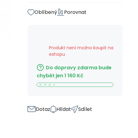
Oblíbený
Porovnat
Produkt není možno koupit na
eshopu
Do dopravy zdarma bude
chybět jen
1 160
Kč
Dotaz
Hlídat
Sdílet