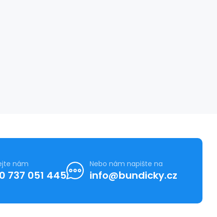
ejte nám
Nebo nám napište na
0 737 051 445
info@bundicky.cz