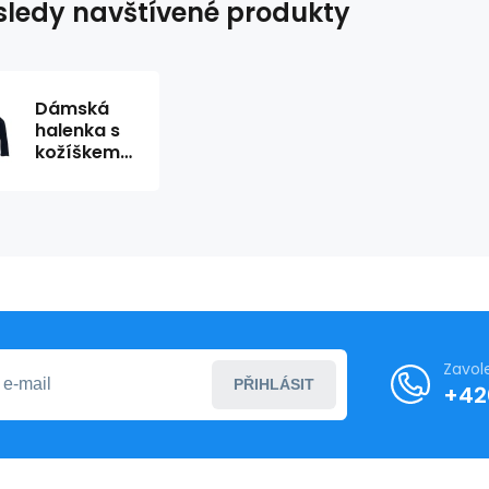
ledy navštívené produkty
Dámská
halenka s
kožíškem
3685 - LJR
Zavol
PŘIHLÁSIT
+42