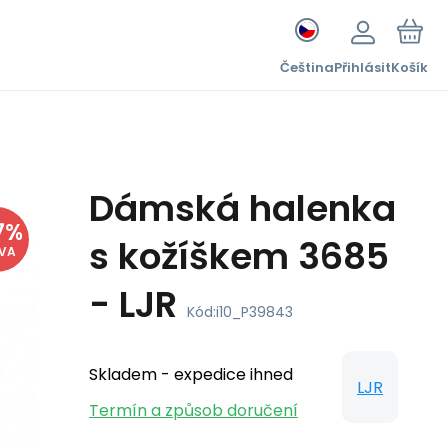
Čeština
Přihlásit
Košík
Dámská halenka
7
%
s kožíškem 3685
EVA
- LJR
Kód:
i10_P39843
Skladem - expedice ihned
LJR
Termín a způsob doručení