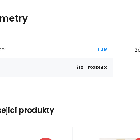
metry
ce:
LJR
Zá
i10_P39843
sející produkty