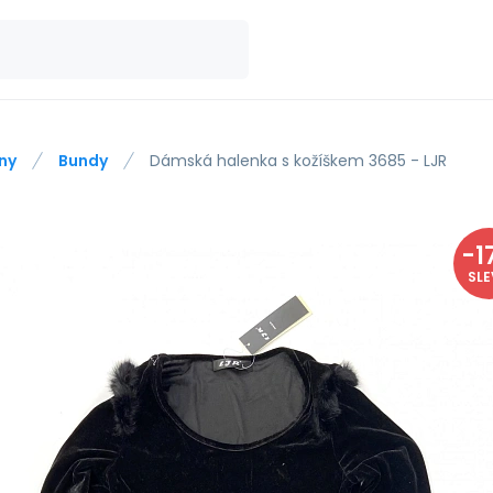
ny
Bundy
Dámská halenka s kožíškem 3685 - LJR
-
1
SL