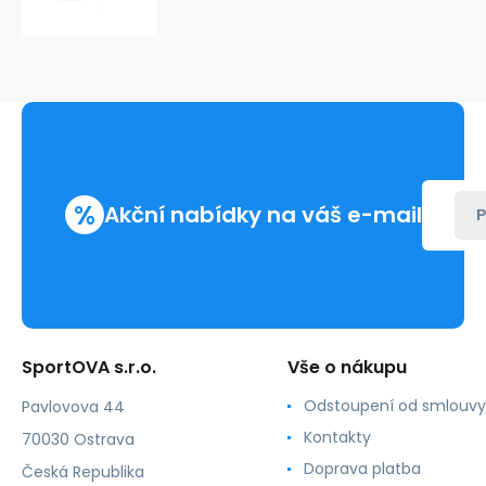
Magnetifico
Pheromone
Allure
50ml
-
Valavani
%
Akční nabídky na váš e-mail
P
SportOVA s.r.o.
Vše o nákupu
Odstoupení od smlouvy
Pavlovova 44
Kontakty
70030 Ostrava
Doprava platba
Česká Republika