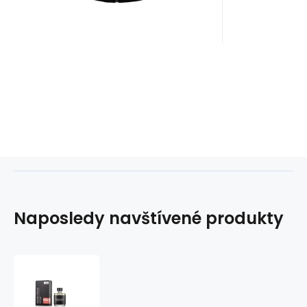
Naposledy navštívené produkty
Feromony
pro
muže