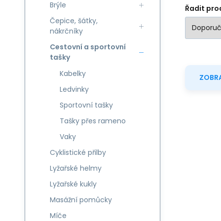
Brýle
Řadit pro
Čepice, šátky,
nákrčníky
Cestovní a sportovní
tašky
Kabelky
ZOBRA
Ledvinky
Sportovní tašky
Tašky přes rameno
Vaky
Cyklistické přilby
Lyžařské helmy
Lyžařské kukly
Masážní pomůcky
Míče