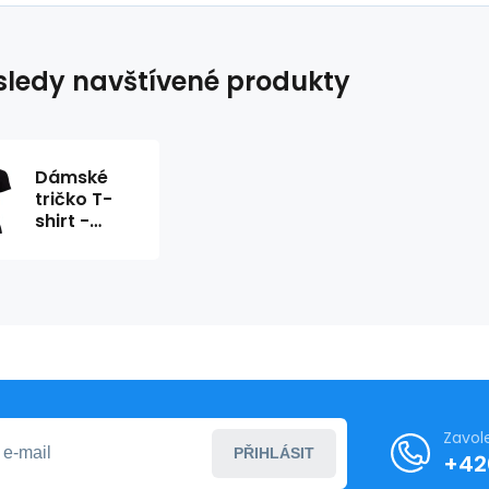
ledy navštívené produkty
Dámské
tričko T-
shirt -
Envie
Zavol
PŘIHLÁSIT
+42