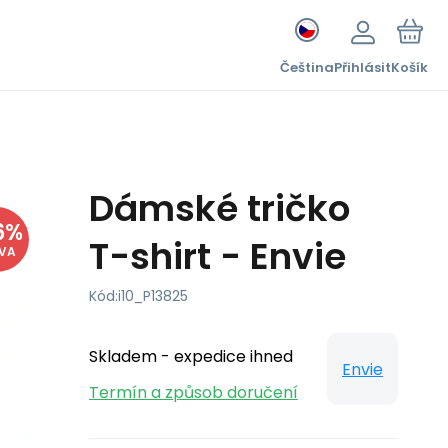
Čeština
Přihlásit
Košík
Dámské tričko
6
%
T-shirt - Envie
EVA
Kód:
i10_P13825
Skladem - expedice ihned
Envie
Termín a způsob doručení