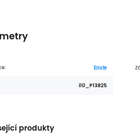
metry
ce:
Envie
Zá
i10_P13825
sející produkty