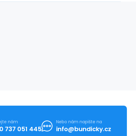
ejte nám
Nebo nám napište na
0 737 051 445
info@bundicky.cz