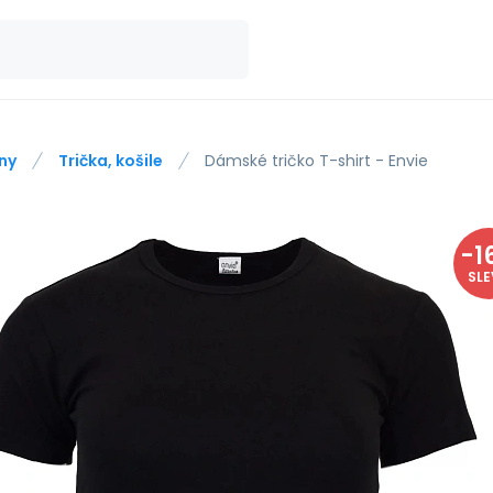
ny
Trička, košile
Dámské tričko T-shirt - Envie
-
1
SL