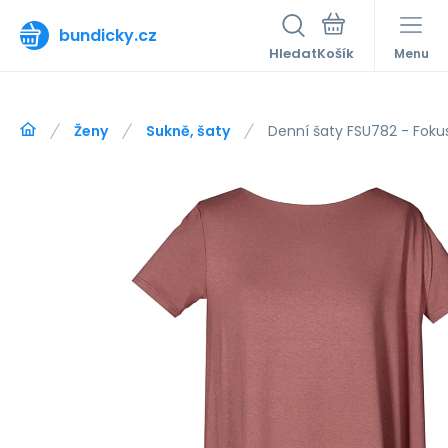
bundicky.cz
Hledat
Menu
Ženy
Sukně, šaty
Denní šaty FSU782 - Foku