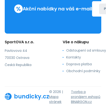
%
Akční nabídky na váš e-mail
P
SportOVA s.r.o.
Vše o nákupu
Odstoupení od smlouvy
Pavlovova 44
Kontakty
70030 Ostrava
Doprava platba
Česká Republika
Obchodní podmínky
© 2026 |
Tvorba a
bundicky.cz
Mapa
pronájem eshopů
stránek
BINARGON.cz