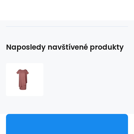
Naposledy navštívené produkty
Denní
šaty
FSU782
-
Fokus