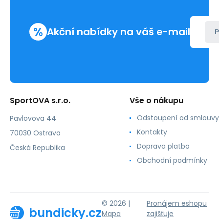
%
Akční nabídky na váš e-mail
P
SportOVA s.r.o.
Vše o nákupu
Odstoupení od smlouvy
Pavlovova 44
Kontakty
70030 Ostrava
Doprava platba
Česká Republika
Obchodní podmínky
© 2026 |
Pronájem eshopu
bundicky.cz
Mapa
zajišťuje