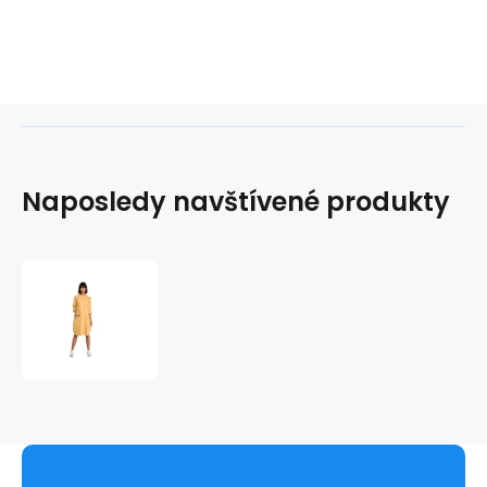
Naposledy navštívené produkty
Dámské
šaty
B083
-
BEwear