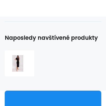
Naposledy navštívené produkty
Dámské
šaty
B222
-
BEwear