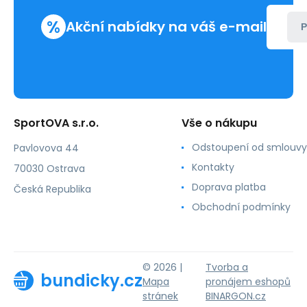
%
Akční nabídky na váš e-mail
P
SportOVA s.r.o.
Vše o nákupu
Odstoupení od smlouvy
Pavlovova 44
Kontakty
70030 Ostrava
Doprava platba
Česká Republika
Obchodní podmínky
© 2026 |
Tvorba a
bundicky.cz
Mapa
pronájem eshopů
stránek
BINARGON.cz