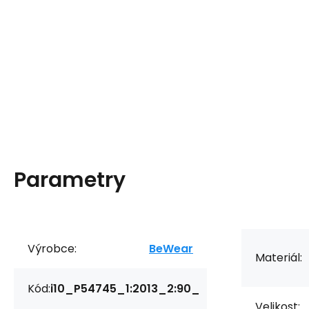
Parametry
Výrobce:
BeWear
Materiál:
Kód:
i10_P54745_1:2013_2:90_
Velikost: