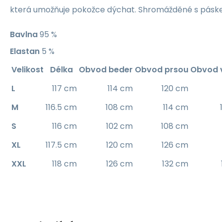
která umožňuje pokožce dýchat. Shromážděné s páske
Bavlna
95 %
Elastan
5 %
Velikost
Délka
Obvod beder
Obvod prsou
Obvod 
L
117 cm
114 cm
120 cm
M
116.5 cm
108 cm
114 cm
S
116 cm
102 cm
108 cm
XL
117.5 cm
120 cm
126 cm
XXL
118 cm
126 cm
132 cm