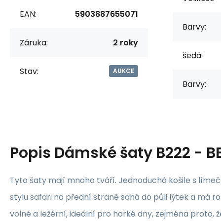
EAN:
5903887655071
Barvy:
Záruka:
2 roky
šedá:
Stav:
AUKCE
Barvy:
Popis
Dámské šaty B222 - B
Tyto šaty mají mnoho tváří. Jednoduchá košile s lím
stylu safari na přední straně sahá do půli lýtek a má r
volné a ležérní, ideální pro horké dny, zejména proto, 