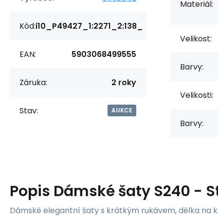
Materiál:
Kód:
i10_P49427_1:2271_2:138_
Velikost:
EAN:
5903068499555
Barvy:
Záruka:
2 roky
Velikosti:
Stav:
AUKCE
Barvy:
Popis
Dámské šaty S240 - S
Dámské elegantní šaty s krátkým rukávem, délka na k