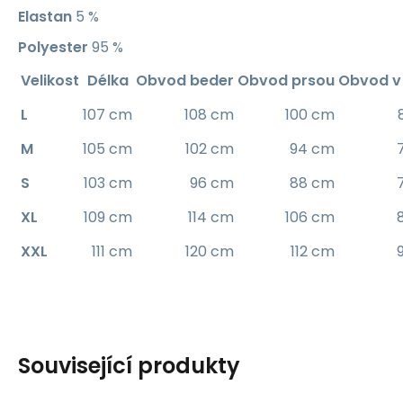
Elastan
5 %
Polyester
95 %
Velikost
Délka
Obvod beder
Obvod prsou
Obvod v
L
107 cm
108 cm
100 cm
M
105 cm
102 cm
94 cm
S
103 cm
96 cm
88 cm
XL
109 cm
114 cm
106 cm
XXL
111 cm
120 cm
112 cm
Související produkty