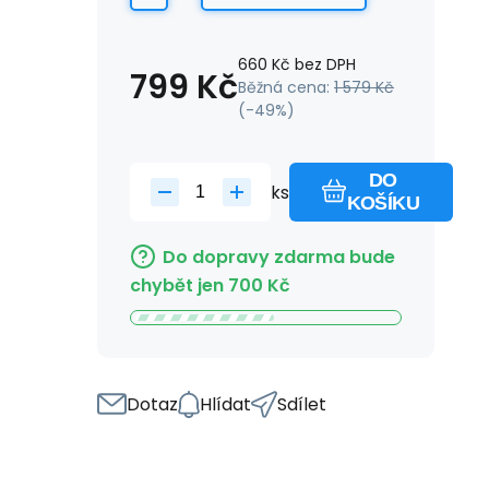
660
Kč
bez DPH
799
Kč
Běžná cena:
1 579
Kč
(-
49
%)
DO
ks
KOŠÍKU
Do dopravy zdarma bude
chybět jen
700
Kč
Dotaz
Hlídat
Sdílet