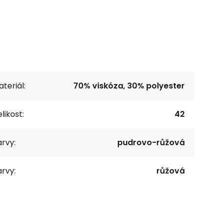
teriál:
70% viskóza, 30% polyester
likost:
42
rvy:
pudrovo-růžová
rvy:
růžová