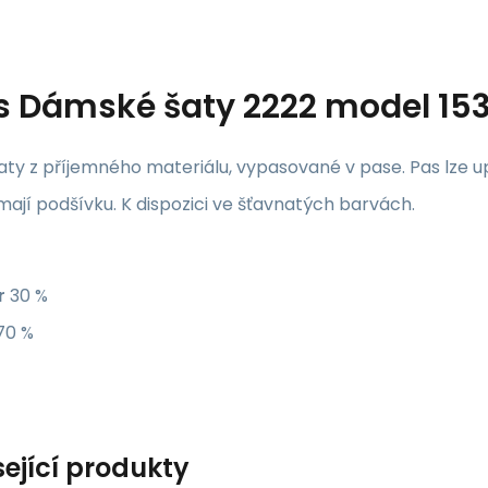
s
Dámské šaty 2222 model 153
aty z příjemného materiálu, vypasované v pase. Pas lze 
 mají podšívku. K dispozici ve šťavnatých barvách.
r
30 %
70 %
sející produkty