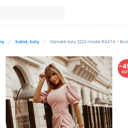
ny
Sukně, šaty
Dámské šaty 2222 model 153474 - Bic
-
4
SL