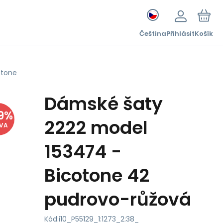
Čeština
Přihlásit
Košík
otone
Dámské šaty
9
%
2222 model
EVA
153474 -
Bicotone 42
pudrovo-růžová
Kód:
i10_P55129_1:1273_2:38_