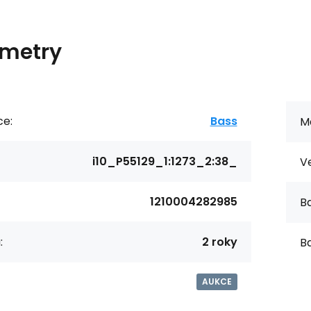
metry
ce:
Bass
Ma
i10_P55129_1:1273_2:38_
Ve
1210004282985
Ba
:
2 roky
Ba
AUKCE