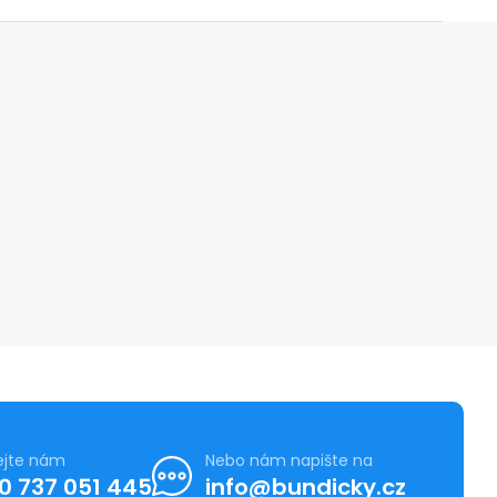
ejte nám
Nebo nám napište na
0 737 051 445
info@bundicky.cz