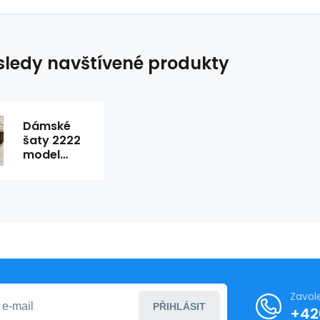
ledy navštívené produkty
Dámské
šaty 2222
model
153474 -
Bicotone
Zavol
PŘIHLÁSIT
+42