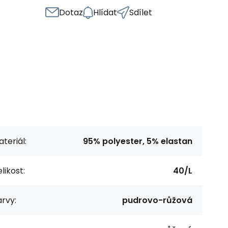
Dotaz
Hlídat
Sdílet
teriál:
95% polyester, 5% elastan
likost:
40/L
rvy:
pudrovo-růžová