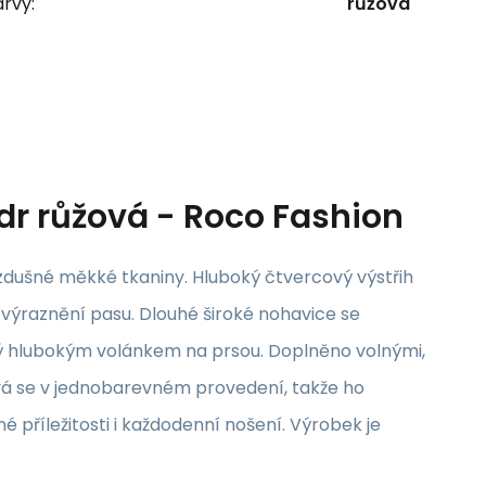
rvy:
růžová
r růžová - Roco Fashion
zdušné měkké tkaniny. Hluboký čtvercový výstřih
 zvýraznění pasu. Dlouhé široké nohavice se
ý hlubokým volánkem na prsou. Doplněno volnými,
á se v jednobarevném provedení, takže ho
 příležitosti i každodenní nošení. Výrobek je