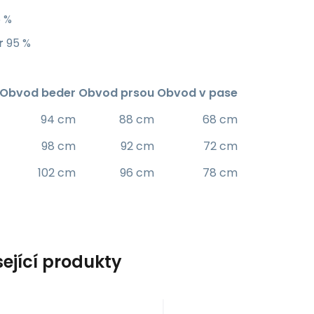
 %
r
95 %
Obvod beder
Obvod prsou
Obvod v pase
94 cm
88 cm
68 cm
98 cm
92 cm
72 cm
102 cm
96 cm
78 cm
sející produkty