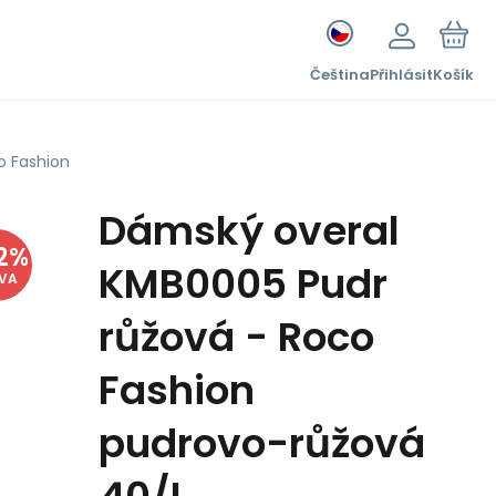
Čeština
Přihlásit
Košík
o Fashion
Dámský overal
2
%
KMB0005 Pudr
EVA
růžová - Roco
Fashion
pudrovo-růžová