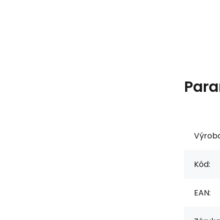
Para
Výrob
Kód:
EAN: