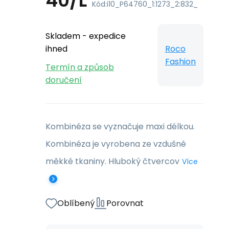
40/L
Kód:
i10_P64760_1:1273_2:832_
Skladem - expedice
ihned
Roco
Fashion
Termín a způsob
doručení
Kombinéza se vyznačuje maxi délkou.
Kombinéza je vyrobena ze vzdušné
měkké tkaniny. Hluboký čtvercov
Více
Oblíbený
Porovnat