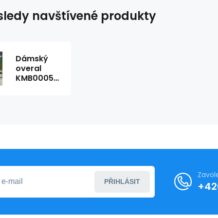
ledy navštívené produkty
Dámský
overal
KMB0005
Pudr
růžová -
Roco
Fashion
Zavol
PŘIHLÁSIT
+42