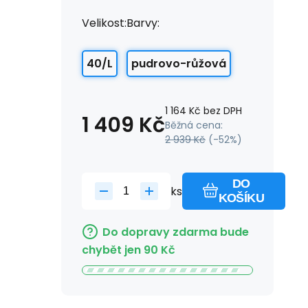
Velikost:
Barvy:
40/L
pudrovo-růžová
1 164
Kč
bez DPH
1 409
Kč
Běžná cena:
2 939
Kč
(-
52
%)
DO
ks
KOŠÍKU
Do dopravy zdarma bude
chybět jen
90
Kč