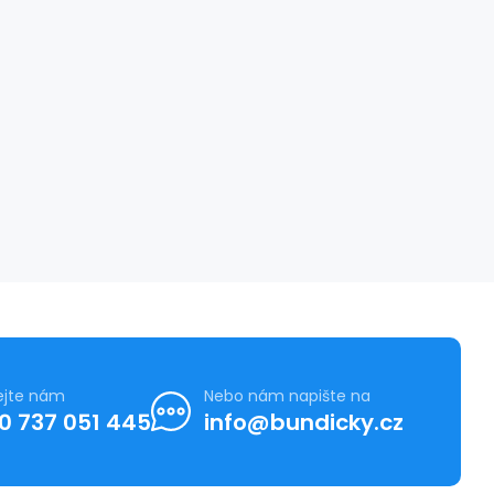
ejte nám
Nebo nám napište na
0 737 051 445
info@bundicky.cz