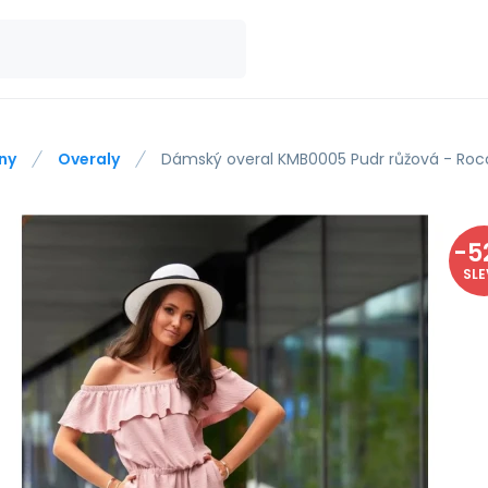
ny
Overaly
Dámský overal KMB0005 Pudr růžová - Roc
-
5
SL