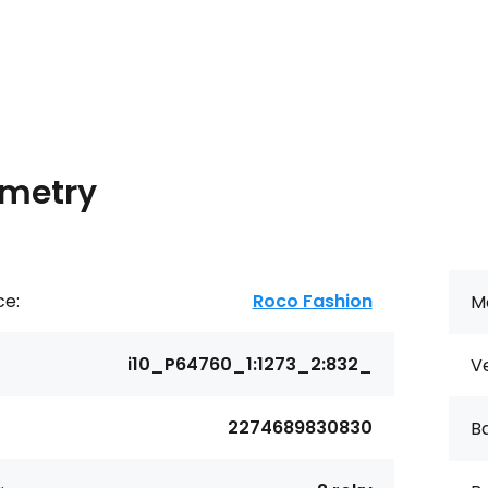
metry
ce:
Roco Fashion
Ma
i10_P64760_1:1273_2:832_
Ve
2274689830830
Ba