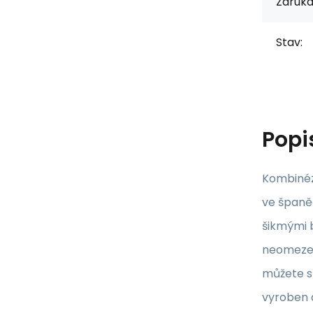
Záruka
Stav:
Popi
Kombinéz
ve španěl
šikmými 
neomezen
můžete sn
vyroben a