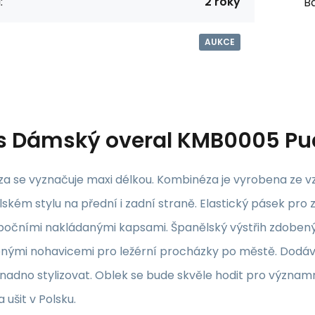
:
2 roky
Ba
AUKCE
s
Dámský overal KMB0005 Pud
a se vyznačuje maxi délkou. Kombinéza je vyrobena ze v
ském stylu na přední i zadní straně. Elastický pásek pro
bočními nakládanými kapsami. Španělský výstřih zdoben
ými nohavicemi pro ležérní procházky po městě. Dodáv
adno stylizovat. Oblek se bude skvěle hodit pro významné
 ušit v Polsku.