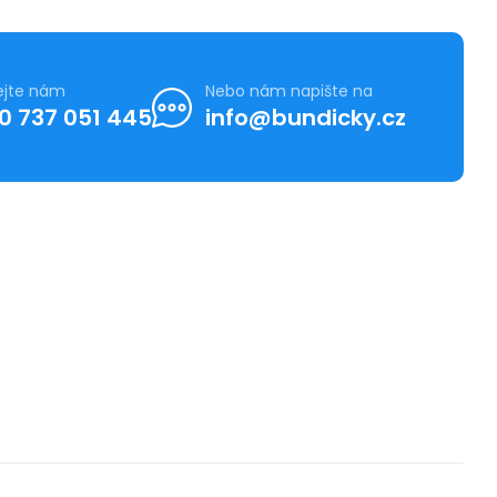
ejte nám
Nebo nám napište na
0 737 051 445
info@bundicky.cz