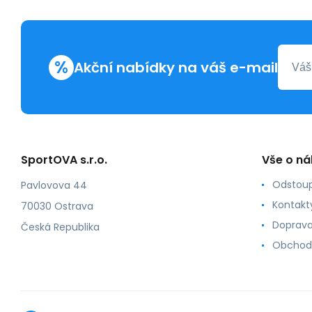
%
Akční nabídky na váš e-mail
SportOVA s.r.o.
Vše o n
Odstoup
Pavlovova 44
Kontakt
70030 Ostrava
Doprava
Česká Republika
Obchod