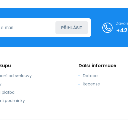
Zavol
PŘIHLÁSIT
+42
ákupu
Další informace
ení od smlouvy
Dotace
y
Recenze
 platba
ní podmínky