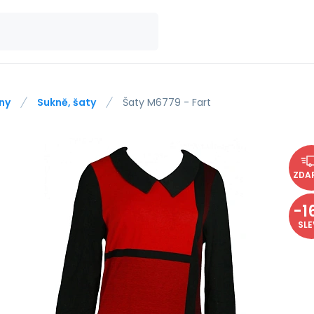
ny
Sukně, šaty
Šaty M6779 - Fart
ZDA
-
1
SL