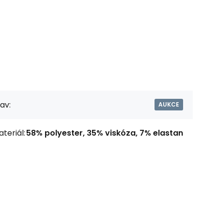
av:
AUKCE
teriál:
58% polyester, 35% viskóza, 7% elastan