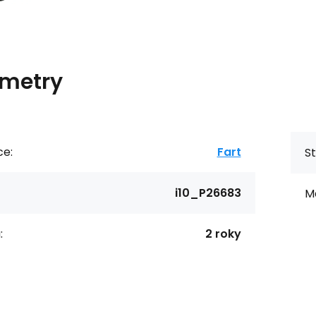
metry
ce:
Fart
St
i10_P26683
Ma
:
2 roky