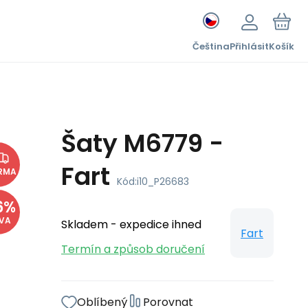
Čeština
Přihlásit
Košík
Šaty M6779 -
Fart
RMA
Kód:
i10_P26683
6
%
EVA
Skladem - expedice ihned
Fart
Termín a způsob doručení
Oblíbený
Porovnat