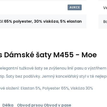
Ve
AUKCE
l:
65% polyester, 30% viskóza, 5% elastan
Ba
s
Dámské šaty M455 - Moe
legantní tužkové šaty se zvýšenou linií pasu a výstřihem 
zip. Šaty bez podšívky. Jemný kancelářský styl v té nejle
vé složení: Elastan 5%, Polyester 65%, Viskóza 30%
Délka
Obvod prsou
Obvod v pase