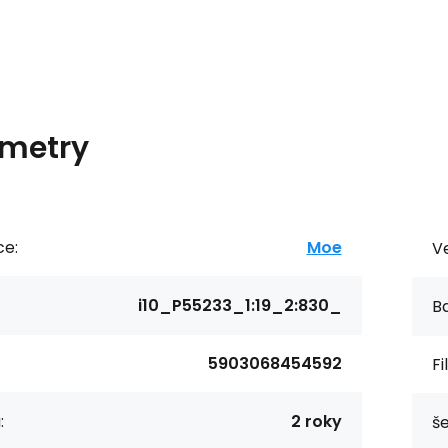
metry
ce:
Moe
Ve
i10_P55233_1:19_2:830_
Ba
5903068454592
Fi
:
2 roky
še