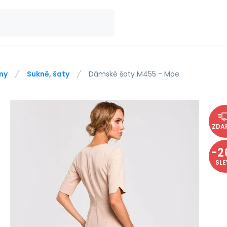
ny
Sukně, šaty
Dámské šaty M455 - Moe
ZDA
-
2
SL