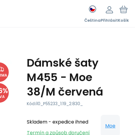
Čeština
Přihlásit
Košík
Dámské šaty
M455 - Moe
RMA
38/M červená
6
%
EVA
Kód:
i10_P55233_1:19_2:830_
Skladem - expedice ihned
Moe
Termín a způsob doručení