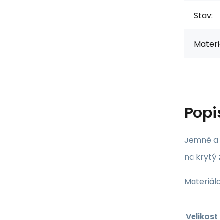
Stav:
Materiá
Popi
Jemné a e
na krytý 
Materiálo
Velikost