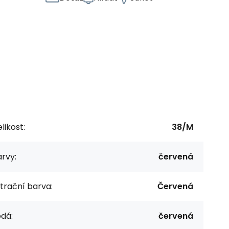
likost:
38/M
rvy:
červená
ltrační barva:
Červená
dá:
červená