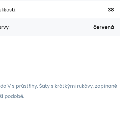
likosti:
38
rvy:
červená
do V s průstřihy. Šaty s krátkými rukávy, zapínané
pší podobě.