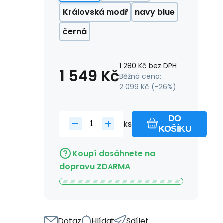
Královská modř
navy blue
černá
1 280
Kč
bez DPH
1 549
Kč
Běžná cena:
2 099
Kč
(-
26
%)
DO
ks
KOŠÍKU
Koupí dosáhnete na
dopravu ZDARMA
Dotaz
Hlídat
Sdílet