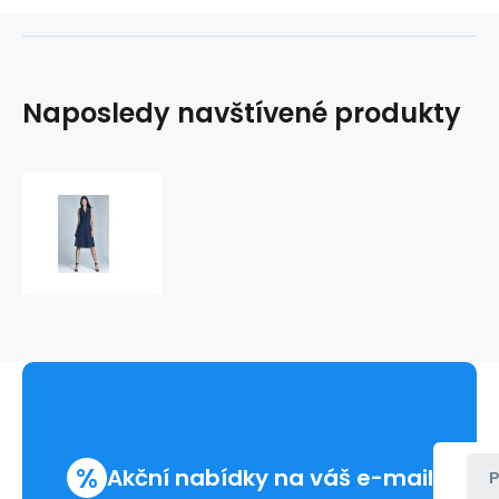
Naposledy navštívené produkty
Denní
šaty
S72
-
Nife
%
Akční nabídky na váš e-mail
P