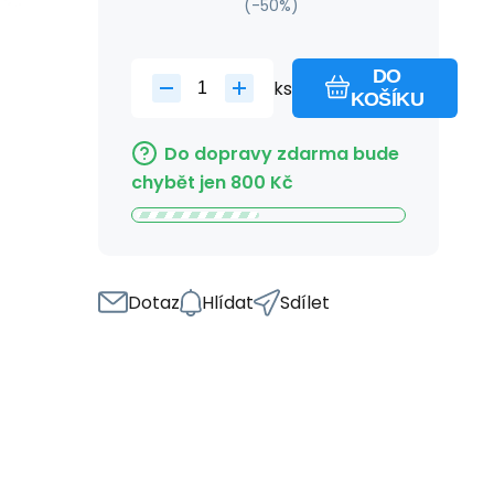
(-
50
%)
DO
ks
KOŠÍKU
Do dopravy zdarma bude
chybět jen
800
Kč
Dotaz
Hlídat
Sdílet