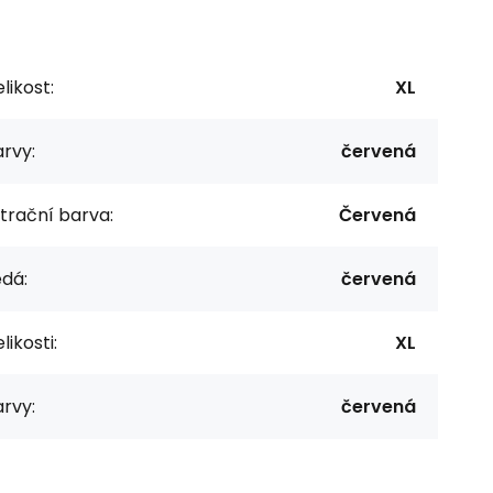
likost:
XL
rvy:
červená
ltrační barva:
Červená
dá:
červená
likosti:
XL
rvy:
červená