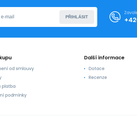
Zavol
PŘIHLÁSIT
+42
ákupu
Další informace
ení od smlouvy
Dotace
y
Recenze
 platba
ní podmínky