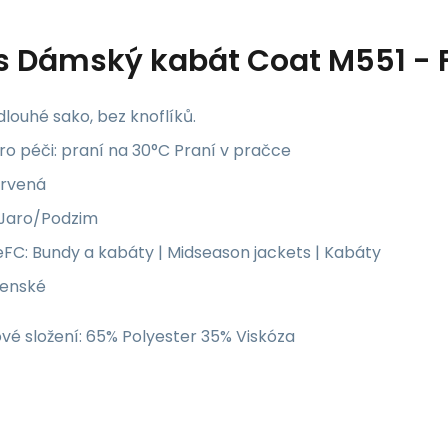
s
Dámský kabát Coat M551 - F
louhé sako, bez knoflíků.
o péči: praní na 30°C Praní v pračce
ervená
 Jaro/Podzim
FC: Bundy a kabáty | Midseason jackets | Kabáty
ženské
vé složení: 65% Polyester 35% Viskóza