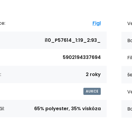
ce:
Figl
Ve
i10_P57614_1:19_2:93_
Ba
5902194337694
Fi
:
2 roky
še
Ve
AUKCE
l:
65% polyester, 35% viskóza
Ba