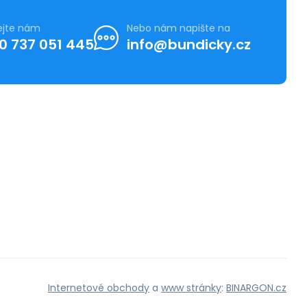
ejte nám
Nebo nám napište na
0 737 051 445
info@bundicky.cz
Internetové obchody
a
www stránky
:
BINARGON.cz