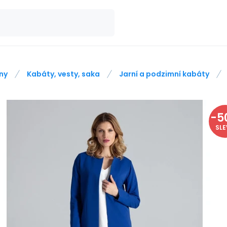
ny
Kabáty, vesty, saka
Jarní a podzimní kabáty
-
5
SL