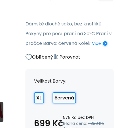
Dámské dlouhé sako, bez knoflíků.
Pokyny pro péči: praní na 30°C Praní v
pračce Barva: červená Kolek
Více
Oblíbený
Porovnat
Velikost:
Barvy:
XL
červená
578
Kč
bez DPH
699
Kč
Běžná cena:
1 389
Kč