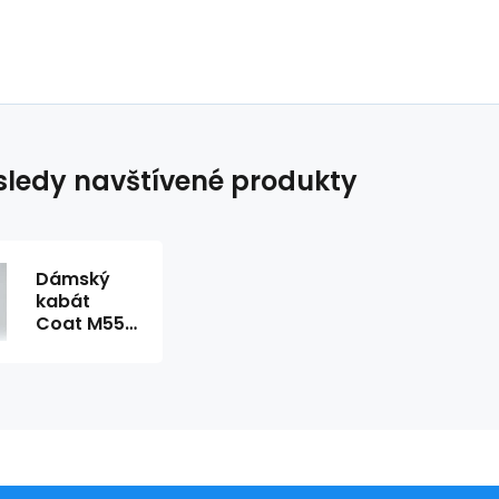
ledy navštívené produkty
Dámský
kabát
Coat M551
- Figl