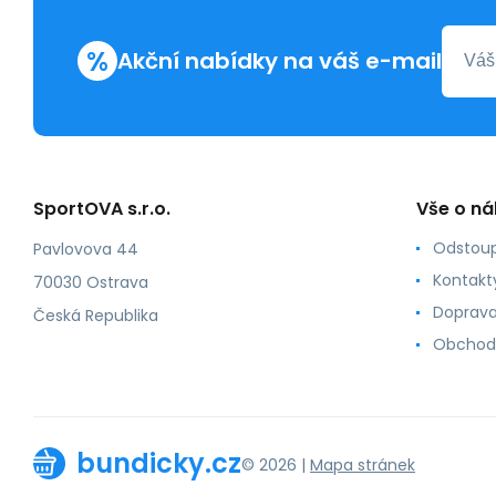
%
Akční nabídky na váš e-mail
SportOVA s.r.o.
Vše o n
Odstoup
Pavlovova 44
Kontakt
70030 Ostrava
Doprava
Česká Republika
Obchod
bundicky.cz
© 2026 |
Mapa stránek