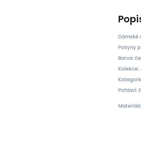
Popi
Dámské d
Pokyny pr
Barva: č
Kolekce:
Kategorie
Pohlaví: 
Materiálo