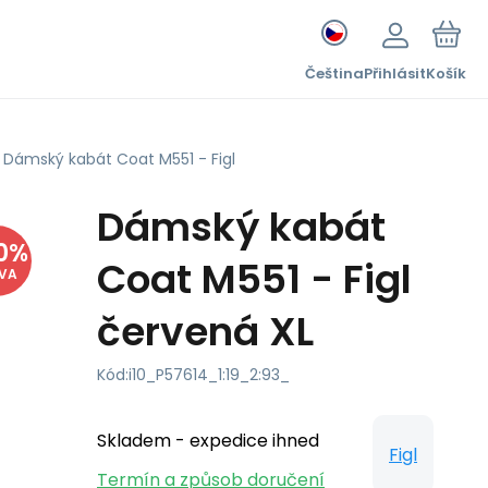
Čeština
Přihlásit
Košík
Dámský kabát Coat M551 - Figl
Dámský kabát
0
%
Coat M551 - Figl
EVA
červená XL
Kód:
i10_P57614_1:19_2:93_
Skladem - expedice ihned
Figl
Termín a způsob doručení