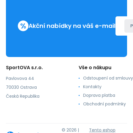
%
Akční nabídky na váš e-mail
P
SportOVA s.r.o.
Vše o nákupu
Odstoupení od smlouvy
Pavlovova 44
Kontakty
70030 Ostrava
Doprava platba
Česká Republika
Obchodní podmínky
© 2026 |
Tento eshop