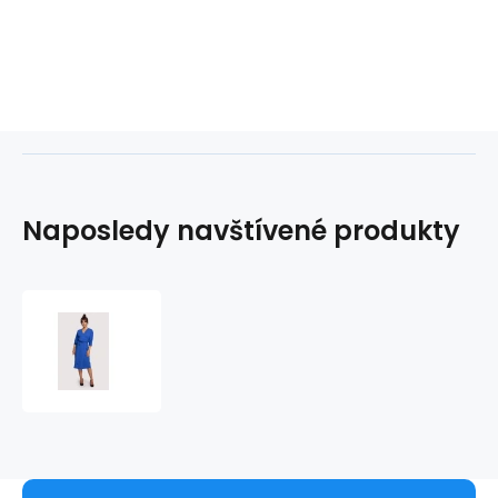
Naposledy navštívené produkty
Dámské
šaty
B241
Royal
Blue
-
BeWear