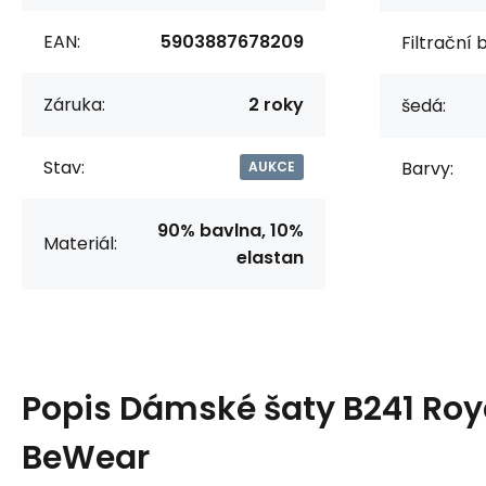
EAN:
5903887678209
Filtrační 
Záruka:
2 roky
šedá:
Stav:
Barvy:
AUKCE
90% bavlna, 10%
Materiál:
elastan
Popis
Dámské šaty B241 Roya
BeWear