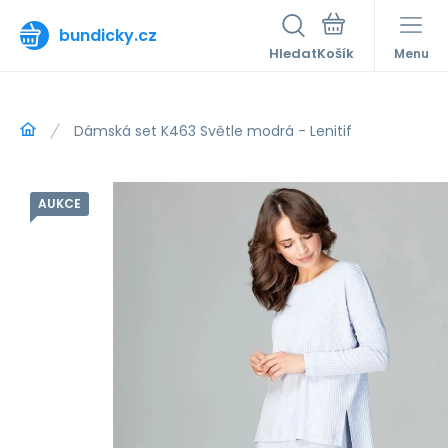
bundicky.cz
Hledat
Menu
Dámská set K463 Světle modrá - Lenitif
AUKCE