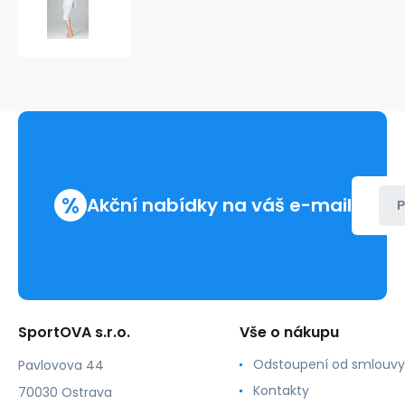
set
K463
Světle
modrá
-
Lenitif
%
Akční nabídky na váš e-mail
P
SportOVA s.r.o.
Vše o nákupu
Odstoupení od smlouvy
Pavlovova 44
Kontakty
70030 Ostrava