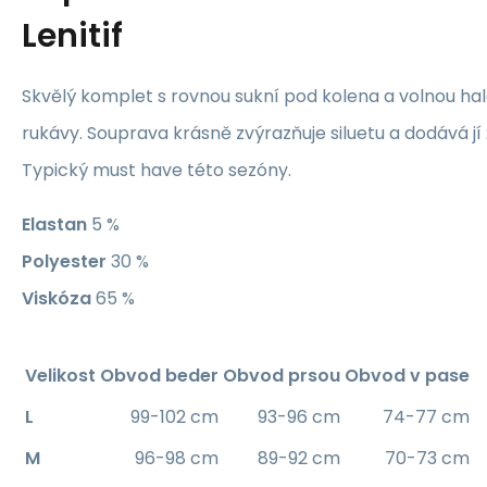
Lenitif
Skvělý komplet s rovnou sukní pod kolena a volnou ha
rukávy. Souprava krásně zvýrazňuje siluetu a dodává jí
Typický must have této sezóny.
Elastan
5 %
Polyester
30 %
Viskóza
65 %
Velikost
Obvod beder
Obvod prsou
Obvod v pase
L
99-102 cm
93-96 cm
74-77 cm
M
96-98 cm
89-92 cm
70-73 cm