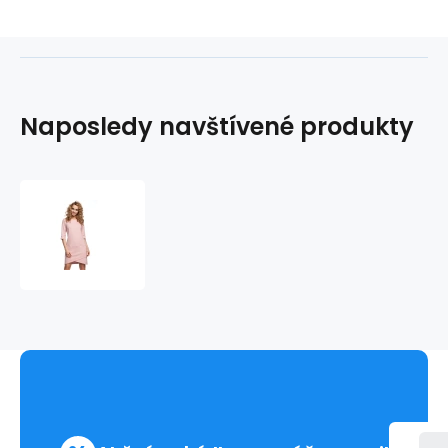
Naposledy navštívené produkty
Dámské
šaty
M292
-
MOE