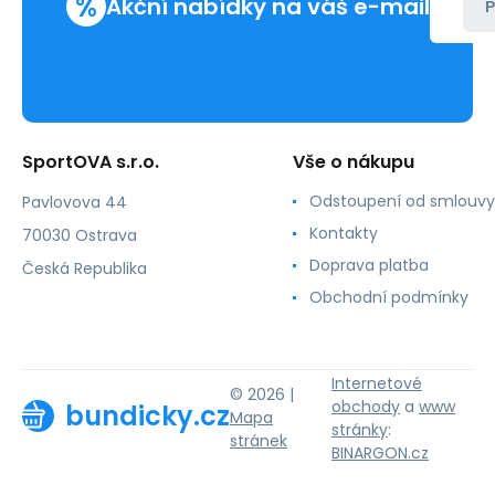
%
Akční nabídky na váš e-mail
P
SportOVA s.r.o.
Vše o nákupu
Odstoupení od smlouvy
Pavlovova 44
Kontakty
70030 Ostrava
Doprava platba
Česká Republika
Obchodní podmínky
Internetové
© 2026 |
obchody
a
www
bundicky.cz
Mapa
stránky
:
stránek
BINARGON.cz